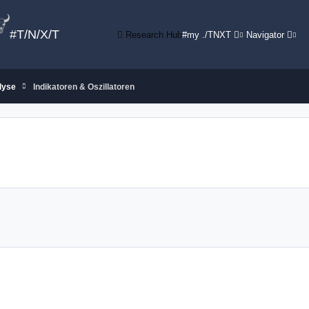
#T/N/X/T
Research Hub
#my ./TNXT
Navigator
lyse
Indikatoren & Oszillatoren