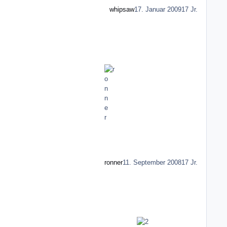
whipsaw
17. Januar 2009
17 Jr.
ronner
11. September 2008
17 Jr.