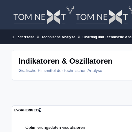
Zum Inhalt springen
Startseite
Technische Analyse
Charting und Technische Ana
Indikatoren & Oszillatoren
Grafische Hilfsmittel der technischen Analyse
ERSTE SEITE
VORHERIGE
1
2
3
Optimierungsdaten visualisieren
Optimierungsdaten visualisieren