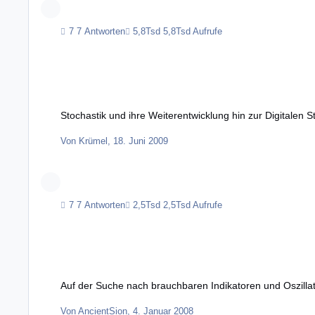
7 Antworten
5,8Tsd Aufrufe
Stochastik und ihre Weiterentwicklung hin zur Digitalen Stochastik
Stochastik und ihre Weiterentwicklung hin zur Digitalen S
Von
Krümel
,
18. Juni 2009
7 Antworten
2,5Tsd Aufrufe
Auf der Suche nach brauchbaren Indikatoren und Oszillatoren
Auf der Suche nach brauchbaren Indikatoren und Oszilla
Von
AncientSion
,
4. Januar 2008