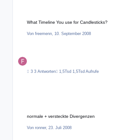
What Timeline You use for Candlesticks?
What Timeline You use for Candlesticks?
Von
freemenn
,
10. September 2008
3 Antworten
1,5Tsd Aufrufe
normale + versteckte Divergenzen
normale + versteckte Divergenzen
Von
ronner
,
23. Juli 2008