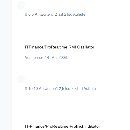
6 Antworten
2Tsd Aufrufe
ITFinance/ProRealtime RMI Oszillator
ITFinance/ProRealtime RMI Oszillator
Von
ronner
,
14. Mai 2008
10 Antworten
2,5Tsd Aufrufe
IT-Finance/ProRealtime Fröhlichindikator
IT-Finance/ProRealtime Fröhlichindikator