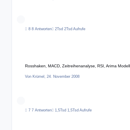
8 Antworten
2Tsd Aufrufe
Rosshaken, MACD, Zeitreihenanalyse, RSI, Arima Modelle
Rosshaken, MACD, Zeitreihenanalyse, RSI, Arima Model
Von
Krümel
,
24. November 2008
7 Antworten
1,5Tsd Aufrufe