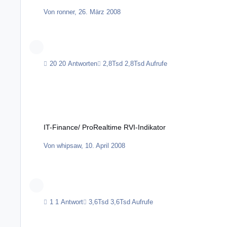
Von
ronner
,
26. März 2008
20 Antworten
2,8Tsd Aufrufe
IT-Finance/ ProRealtime RVI-Indikator
IT-Finance/ ProRealtime RVI-Indikator
Von
whipsaw
,
10. April 2008
1 Antwort
3,6Tsd Aufrufe