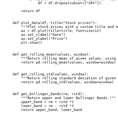
            df = df.dropna(subset=["SPY"])

    return df

def plot_data(df, title="Stock prices"):

    """Plot stock prices with a custom title and m
    ax = df.plot(title=title, fontsize=12)

    ax.set_xlabel("Date")

    ax.set_ylabel("Price")

    plt.show()

def get_rolling_mean(values, window):

    """Return rolling mean of given values, using 
    return pd.rolling_mean(values, window=window)

def get_rolling_std(values, window):

    """Return rolling standard deviation of given 
    return pd.rolling_std(values, window=window)

def get_bollinger_bands(rm, rstd):

    """Return upper and lower Bollinger Bands."""

    upper_band = rm + rstd *2

    lower_band = rm - rstd *2

    return upper_band, lower_band
