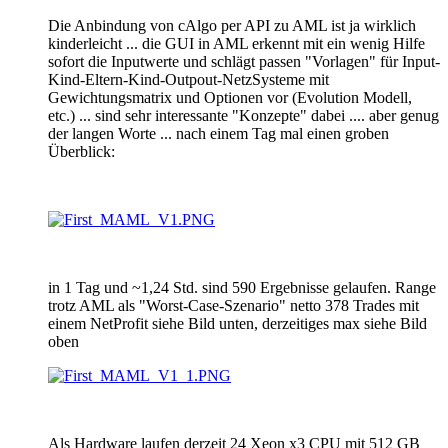
Die Anbindung von cAlgo per API zu AML ist ja wirklich
kinderleicht ... die GUI in AML erkennt mit ein wenig Hilfe
sofort die Inputwerte und schlägt passen "Vorlagen" für Input-
Kind-Eltern-Kind-Outpout-NetzSysteme mit
Gewichtungsmatrix und Optionen vor (Evolution Modell,
etc.) ... sind sehr interessante "Konzepte" dabei .... aber genug
der langen Worte ... nach einem Tag mal einen groben
Überblick:
in 1 Tag und ~1,24 Std. sind 590 Ergebnisse gelaufen. Range
trotz AML als "Worst-Case-Szenario" netto 378 Trades mit
einem NetProfit siehe Bild unten, derzeitiges max siehe Bild
oben
Als Hardware laufen derzeit 24 Xeon x3 CPU mit 512 GB