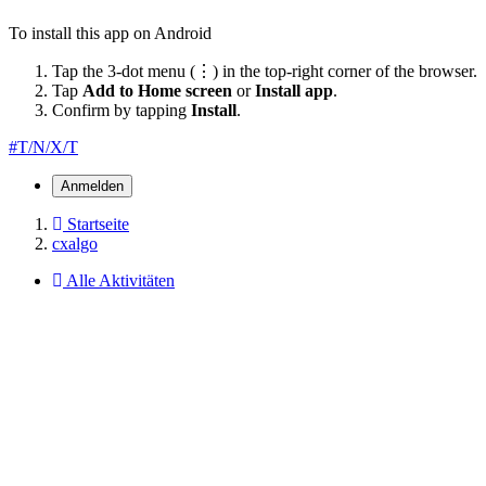
To install this app on Android
Tap the 3-dot menu (⋮) in the top-right corner of the browser.
Tap
Add to Home screen
or
Install app
.
Confirm by tapping
Install
.
#T/N/X/T
Anmelden
Startseite
cxalgo
Alle Aktivitäten