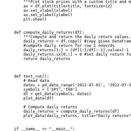
    """Plot stock prices with a custom title and m
    ax = df.plot(title=title, fontsize=12)

    ax.set_xlabel(xlabel)

    ax.set_ylabel(ylabel)

    plt.show()

def compute_daily_returns(df):

    """Compute and return the daily return values.
    daily_returns = df.copy() #copy given DateFram
    #compute daily return for row 1 onwords

    daily_returns[1:] = (df[1:]/df[:-1].values)-1

    daily_returns.ix[0,:] = 0 #set daily return fo
    return daily_returns

def test_run():

    # Read data

    dates = pd.date_range('2012-07-01', '2012-07-3
    symbols = ['SPY','TXN']

    df = get_data(symbols, dates)

    plot_data(df)

    # Compute daily returns

    daily_returns = compute_daily_returns(df)

    plot_data(daily_returns, title="Daily returns"
if __name__ == "__main__":
