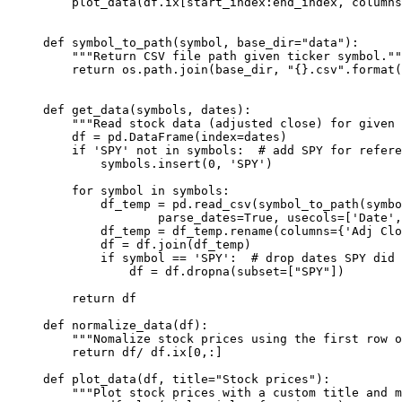
    plot_data(df.ix[start_index:end_index, columns
def symbol_to_path(symbol, base_dir="data"):

    """Return CSV file path given ticker symbol.""
    return os.path.join(base_dir, "{}.csv".format(
def get_data(symbols, dates):

    """Read stock data (adjusted close) for given 
    df = pd.DataFrame(index=dates)

    if 'SPY' not in symbols:  # add SPY for refere
        symbols.insert(0, 'SPY')

    for symbol in symbols:

        df_temp = pd.read_csv(symbol_to_path(symbo
                parse_dates=True, usecols=['Date',
        df_temp = df_temp.rename(columns={'Adj Clo
        df = df.join(df_temp)

        if symbol == 'SPY':  # drop dates SPY did 
            df = df.dropna(subset=["SPY"])

    return df

def normalize_data(df):

    """Nomalize stock prices using the first row o
    return df/ df.ix[0,:]

def plot_data(df, title="Stock prices"):

    """Plot stock prices with a custom title and m