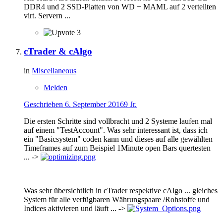
DDR4 und 2 SSD-Platten von WD + MAML auf 2 verteilten
virt. Servern ...
3
cTrader & cAlgo
in
Miscellaneous
Melden
Geschrieben
6. September 2016
9 Jr.
Die ersten Schritte sind vollbracht und 2 Systeme laufen mal
auf einem "TestAccount". Was sehr interessant ist, dass ich
ein "Basicsystem" coden kann und dieses auf alle gewählten
Timeframes auf zum Beispiel 1Minute open Bars quertesten
... ->
Was sehr übersichtlich in cTrader respektive cAlgo ... gleiches
System für alle verfügbaren Währungspaare /Rohstoffe und
Indices aktivieren und läuft ... ->