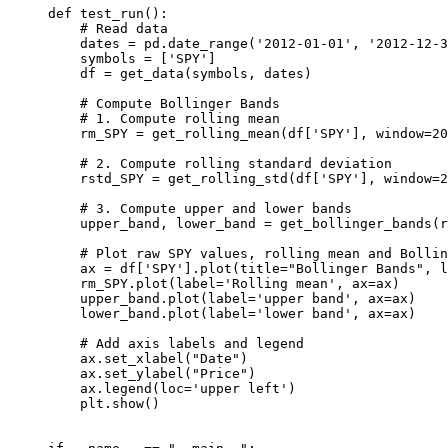
def test_run():

    # Read data

    dates = pd.date_range('2012-01-01', '2012-12-3
    symbols = ['SPY']

    df = get_data(symbols, dates)

    # Compute Bollinger Bands

    # 1. Compute rolling mean

    rm_SPY = get_rolling_mean(df['SPY'], window=20
    # 2. Compute rolling standard deviation

    rstd_SPY = get_rolling_std(df['SPY'], window=2
    # 3. Compute upper and lower bands

    upper_band, lower_band = get_bollinger_bands(r
    # Plot raw SPY values, rolling mean and Bollin
    ax = df['SPY'].plot(title="Bollinger Bands", l
    rm_SPY.plot(label='Rolling mean', ax=ax)

    upper_band.plot(label='upper band', ax=ax)

    lower_band.plot(label='lower band', ax=ax)

    # Add axis labels and legend

    ax.set_xlabel("Date")

    ax.set_ylabel("Price")

    ax.legend(loc='upper left')

    plt.show()
