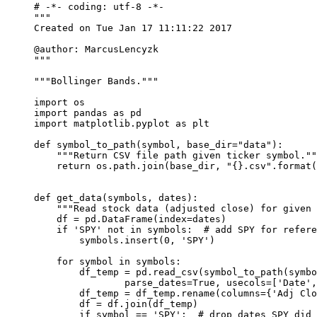
# -*- coding: utf-8 -*-

"""

Created on Tue Jan 17 11:11:22 2017

@author: MarcusLencyzk

"""

"""Bollinger Bands."""

import os

import pandas as pd

import matplotlib.pyplot as plt

def symbol_to_path(symbol, base_dir="data"):

    """Return CSV file path given ticker symbol.""
    return os.path.join(base_dir, "{}.csv".format(
def get_data(symbols, dates):

    """Read stock data (adjusted close) for given 
    df = pd.DataFrame(index=dates)

    if 'SPY' not in symbols:  # add SPY for refere
        symbols.insert(0, 'SPY')

    for symbol in symbols:

        df_temp = pd.read_csv(symbol_to_path(symbo
                parse_dates=True, usecols=['Date',
        df_temp = df_temp.rename(columns={'Adj Clo
        df = df.join(df_temp)

        if symbol == 'SPY':  # drop dates SPY did 