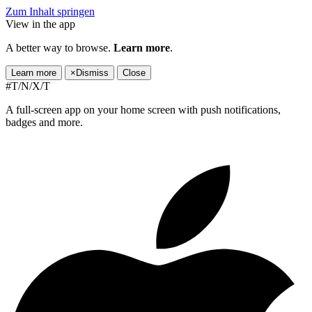
Zum Inhalt springen
View in the app
A better way to browse.
Learn more
.
Learn more
×
Dismiss
Close
#T/N/X/T
A full-screen app on your home screen with push notifications,
badges and more.