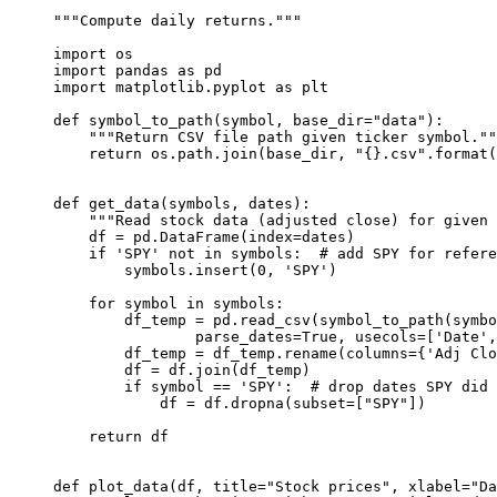
"""Compute daily returns."""

import os

import pandas as pd

import matplotlib.pyplot as plt

def symbol_to_path(symbol, base_dir="data"):

    """Return CSV file path given ticker symbol.""
    return os.path.join(base_dir, "{}.csv".format(
def get_data(symbols, dates):

    """Read stock data (adjusted close) for given 
    df = pd.DataFrame(index=dates)

    if 'SPY' not in symbols:  # add SPY for refere
        symbols.insert(0, 'SPY')

    for symbol in symbols:

        df_temp = pd.read_csv(symbol_to_path(symbo
                parse_dates=True, usecols=['Date',
        df_temp = df_temp.rename(columns={'Adj Clo
        df = df.join(df_temp)

        if symbol == 'SPY':  # drop dates SPY did 
            df = df.dropna(subset=["SPY"])

    return df

def plot_data(df, title="Stock prices", xlabel="Da