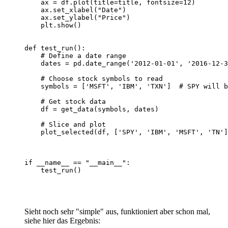
    ax = df.plot(title=title, fontsize=12)

    ax.set_xlabel("Date")

    ax.set_ylabel("Price")

    plt.show()

def test_run():

    # Define a date range

    dates = pd.date_range('2012-01-01', '2016-12-3
    # Choose stock symbols to read

    symbols = ['MSFT', 'IBM', 'TXN']  # SPY will b
    # Get stock data

    df = get_data(symbols, dates)

    # Slice and plot

    plot_selected(df, ['SPY', 'IBM', 'MSFT', 'TN']
if __name__ == "__main__":

    test_run()

Sieht noch sehr "simple" aus, funktioniert aber schon mal,
siehe hier das Ergebnis: