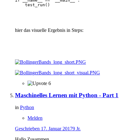
if __name__ == "__main__":

    test_run()

hier das visuelle Ergebnis in Steps:
6
Maschinelles Lernen mit Python - Part 1
in
Python
Melden
Geschrieben
17. Januar 2017
9 Jr.
Hallo Zusammen,