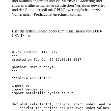
und Mathlab angezapft und via Matrix-KPI-Metering und
anderen mathematischen & statistischen Verfahren gewertet
und der Computer soll mit GPU-Power möglichst präzise
Vorhersagen (Predictions) errechnen können.
Hier die ersten Codesnippets zum visualisieren von EOD-
CSV-Daten.
# -*- coding: utf-8 -*-

"""

Created on Tue Jan 17 09:30:18 2017

@author: MarcusLencyzk

"""

"""Slice and plot"""

import os

import pandas as pd

import matplotlib.pyplot as plt

def plot_selected(df, columns, start_index, end_in
    """Plot the desired columns over index values 