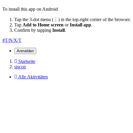
To install this app on Android
Tap the 3-dot menu (⋮) in the top-right corner of the browser.
Tap
Add to Home screen
or
Install app
.
Confirm by tapping
Install
.
#T/N/X/T
Anmelden
Startseite
siscop
Alle Aktivitäten