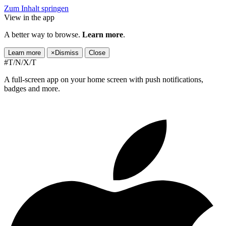
Zum Inhalt springen
View in the app
A better way to browse.
Learn more
.
Learn more
×
Dismiss
Close
#T/N/X/T
A full-screen app on your home screen with push notifications,
badges and more.