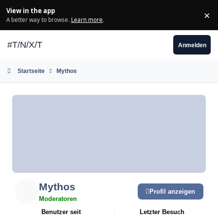
Zum Inhalt springen
View in the app
×
Di
A better way to browse.
Learn more
.
#T/N/X/T
Anmelden
Startseite
Mythos
Mythos
Profil anzeigen
Moderatoren
Benutzer seit
Letzter Besuch