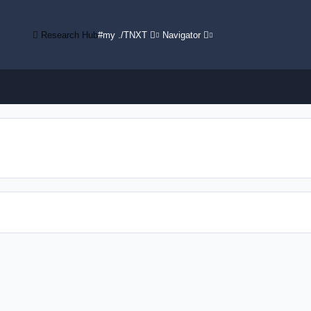
Research Hub
#my ./TNXT
Navigator