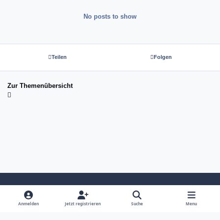
No posts to show
Teilen
Folgen
Zur Themenübersicht
Light Mode
Dark Mode
System Preference
Anmelden
Jetzt registrieren
Suche
Menu
Sprache
Kontakt
Cookies