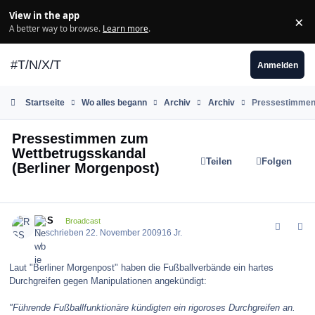
Zum Inhalt springen
View in the app
×
Di
A better way to browse.
Learn more
.
#T/N/X/T
Anmelden
Startseite
Wo alles begann
Archiv
Archiv
Pressestimmen 
Pressestimmen zum
Wettbetrugsskandal
Teilen
Folgen
(Berliner Morgenpost)
comment_89467
Author stats
RSS
Broadcast
Geschrieben
22. November 2009
16 Jr.
Laut "Berliner Morgenpost" haben die Fußballverbände ein hartes
Durchgreifen gegen Manipulationen angekündigt:
"Führende Fußballfunktionäre kündigten ein rigoroses Durchgreifen an.