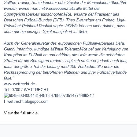
Sollten Trainer, Schiedsrichter oder Spieler der Manipulation überführt
werden, werde man mit Konsequenz â€žalle Mittel der
Sportgerichtsbarkeit ausschöpfenâ€œ, erklärte der Präsident des
Deutschen Fußball-Bundes (DFB), Theo Zwanziger am Freitag. Liga-
Präsident Reinhard Rauball sagte: â€žWir können nicht dulden, dass
auch nur ein einziges Spiel manipuliert ist.â€œ
Auch der Generalsekretär des europäischen Fußballverbandes Uefa,
Gianni Infantino, kündigte â€žnull Toleranzâ€œ bei der Verfolgung von
Korruption im Fußball an und erklärte, die Uefa werde die schärfsten
Strafen für die Beteiligten fordern. Zugleich stellte er jedoch auch klar,
dass der größte Teil der bislang rund 200 Verdachtsfälle unter die
Rechtssprechung der betroffenen Nationen und ihrer Fußballverbände
falle."
www.wettrecht.de
Tel. 0700 / WETTRECHT
View the full article