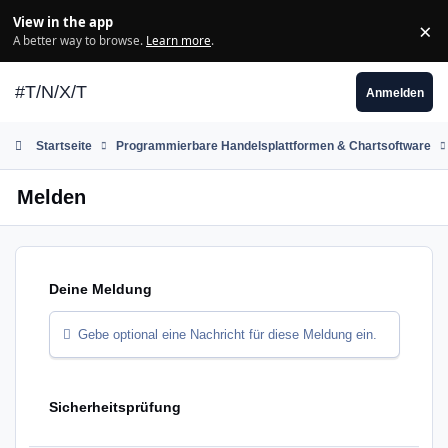
Zum Inhalt springen
View in the app
×
Di
A better way to browse.
Learn more
.
#T/N/X/T
Anmelden
Startseite
Programmierbare Handelsplattformen & Chartsoftware
Melden
Deine Meldung
Gebe optional eine Nachricht für diese Meldung ein.
Sicherheitsprüfung