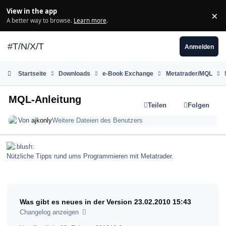
Zum Inhalt springen
View in the app
×
Di
A better way to browse.
Learn more
.
#T/N/X/T
Anmelden
Startseite
Downloads
e-Book Exchange
Metatrader/MQL
MQL-Anleitung
Teilen
Folgen
Von
ajkonly
Weitere Dateien des Benutzers
Nützliche Tipps rund ums Programmieren mit Metatrader.
Was gibt es neues in der Version
23.02.2010 15:43
Changelog anzeigen