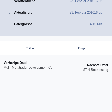
Veröffentlicht
23. Februar 2010
16 Jr.
Aktualisiert
23. Februar 2010
16 Jr.
Dateigrösse
4.16 MB
Teilen
Folgen
Vorherige Datei
Nächste Datei
Mql - Metatrader Development Course
MT 4 Backtesting