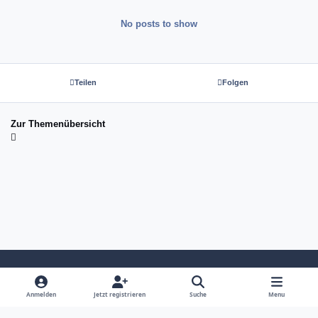
No posts to show
Teilen
Folgen
Zur Themenübersicht
Light Mode
Dark Mode
System Preference
Anmelden
Jetzt registrieren
Suche
Menu
Sprache
Kontakt
Cookies