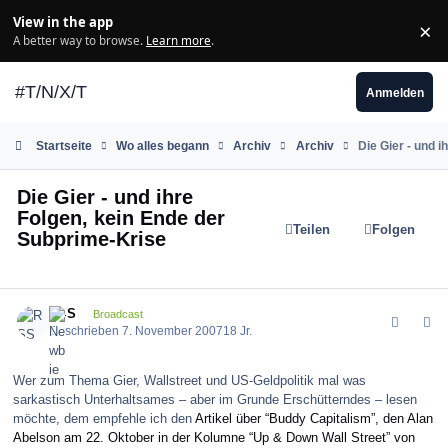
Zum Inhalt springen
View in the app
×
Di
A better way to browse.
Learn more
.
#T/N/X/T
Anmelden
Startseite
Wo alles begann
Archiv
Archiv
Die Gier - und 
Die Gier - und ihre
Folgen, kein Ende der
Teilen
Folgen
Subprime-Krise
comment_16486
Author stats
RSS
Broadcast
Geschrieben
7. November 2007
18 Jr.
Wer zum Thema Gier, Wallstreet und US-Geldpolitik mal was
sarkastisch Unterhaltsames – aber im Grunde Erschütterndes – lesen
möchte, dem empfehle ich den
Artikel über “Buddy Capitalism”, den Alan
Abelson am 22. Oktober in der Kolumne “Up & Down Wall Street” von