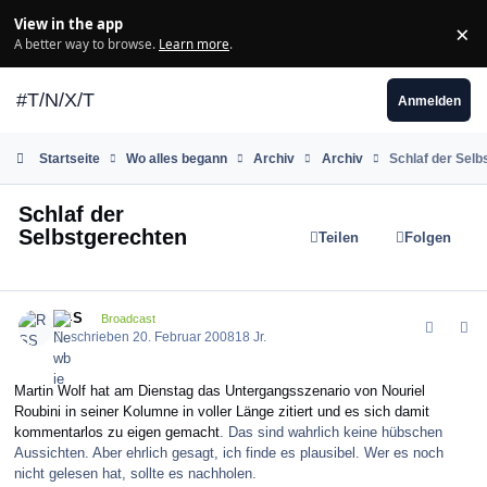
Zum Inhalt springen
View in the app
×
Di
A better way to browse.
Learn more
.
#T/N/X/T
Anmelden
Startseite
Wo alles begann
Archiv
Archiv
Schlaf der Selb
Schlaf der
Selbstgerechten
Teilen
Folgen
comment_21301
Author stats
RSS
Broadcast
Geschrieben
20. Februar 2008
18 Jr.
Martin Wolf hat am Dienstag das Untergangsszenario von Nouriel
Roubini in seiner Kolumne in voller Länge zitiert und es sich damit
kommentarlos zu eigen gemacht
. Das sind wahrlich keine hübschen
Aussichten. Aber ehrlich gesagt, ich finde es plausibel. Wer es noch
nicht gelesen hat, sollte es nachholen.