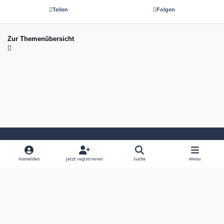
Teilen
Folgen
Zur Themenübersicht
Light Mode
Dark Mode
System Preference
Anmelden
Jetzt registrieren
Suche
Menu
Sprache
Kontakt
Cookies
copyright tom-next.com (c) 2026 ☆☆☆☆☆
Powered by
Invision Community