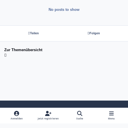
No posts to show
Teilen
Folgen
Zur Themenübersicht
Light Mode
Dark Mode
System Preference
Anmelden
Jetzt registrieren
Suche
Menu
Sprache
Kontakt
Cookies