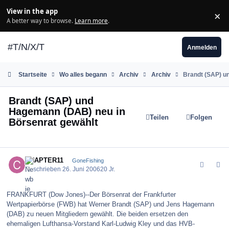
Zum Inhalt springen
View in the app
×
Di
A better way to browse.
Learn more
.
#T/N/X/T
Anmelden
Startseite
Wo alles begann
Archiv
Archiv
Brandt (SAP) u
Brandt (SAP) und
Hagemann (DAB) neu in
Teilen
Folgen
Börsenrat gewählt
comment_454
Author stats
CHAPTER11
GoneFishing
Geschrieben
26. Juni 2006
20 Jr.
FRANKFURT (Dow Jones)--Der Börsenrat der Frankfurter
Wertpapierbörse (FWB) hat Werner Brandt (SAP) und Jens Hagemann
(DAB) zu neuen Mitgliedern gewählt. Die beiden ersetzen den
ehemaligen Lufthansa-Vorstand Karl-Ludwig Kley und das HVB-