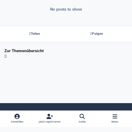
No posts to show
Teilen
Folgen
Zur Themenübersicht
Light Mode
Dark Mode
System Preference
Anmelden
Jetzt registrieren
Suche
Menu
Sprache
Kontakt
Cookies