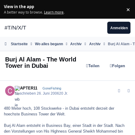
Zum Inhalt springen
View in the app
×
Di
A better way to browse.
Learn more
.
#T/N/X/T
Anmelden
Startseite
Wo alles begann
Archiv
Archiv
Burj Al Alam - 
Burj Al Alam - The World
Tower in Dubai
Teilen
Folgen
comment_500
Author stats
CHAPTER11
GoneFishing
Geschrieben
26. Juni 2006
20 Jr.
480 Meter hoch, 108 Stockwerke - in Dubai entsteht derzeit der
hoechste Business Tower der Welt.
Burj Al Alam entsteht in Business Bay, einer Stadt in der Stadt. Nach
den Vorstellungen von His Highness General Sheikh Mohammed bin