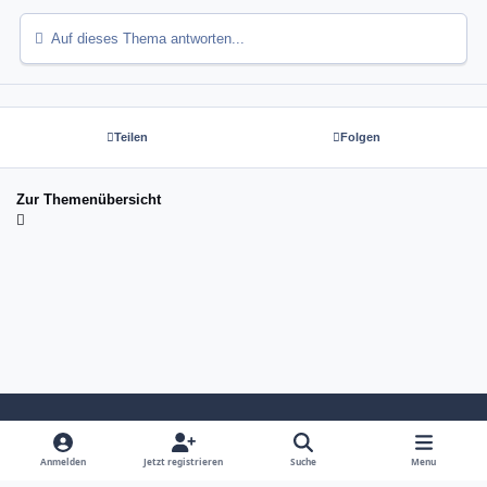
Auf dieses Thema antworten...
Teilen
Folgen
Zur Themenübersicht
Light Mode
Dark Mode
System Preference
Anmelden
Jetzt registrieren
Suche
Menu