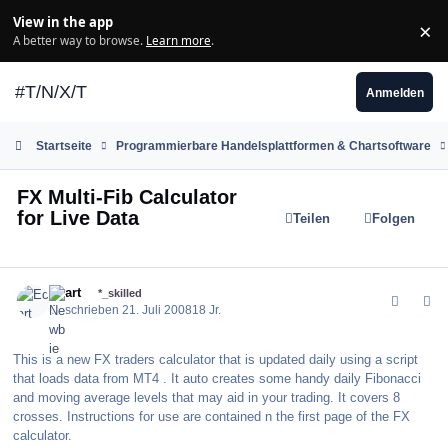
Zum Inhalt springen
View in the app
×
Di
A better way to browse.
Learn more
.
#T/N/X/T
Anmelden
Startseite
Programmierbare Handelsplattformen & Chartsoftware
FX Multi-Fib Calculator
for Live Data
Teilen
Folgen
comment_33987
Author stats
Ecart
*_skilled
Geschrieben
21. Juli 2008
18 Jr.
This is a new FX traders calculator that is updated daily using a script
that loads data from MT4 . It auto creates some handy daily Fibonacci
and moving average levels that may aid in your trading. It covers 8
crosses. Instructions for use are contained n the first page of the FX
calculator.