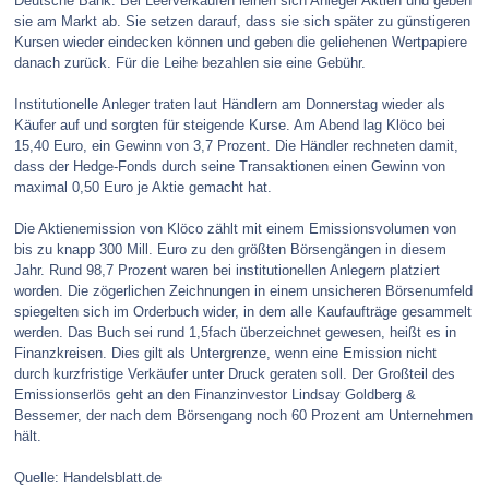
Deutsche Bank. Bei Leerverkäufen leihen sich Anleger Aktien und geben
sie am Markt ab. Sie setzen darauf, dass sie sich später zu günstigeren
Kursen wieder eindecken können und geben die geliehenen Wertpapiere
danach zurück. Für die Leihe bezahlen sie eine Gebühr.
Institutionelle Anleger traten laut Händlern am Donnerstag wieder als
Käufer auf und sorgten für steigende Kurse. Am Abend lag Klöco bei
15,40 Euro, ein Gewinn von 3,7 Prozent. Die Händler rechneten damit,
dass der Hedge-Fonds durch seine Transaktionen einen Gewinn von
maximal 0,50 Euro je Aktie gemacht hat.
Die Aktienemission von Klöco zählt mit einem Emissionsvolumen von
bis zu knapp 300 Mill. Euro zu den größten Börsengängen in diesem
Jahr. Rund 98,7 Prozent waren bei institutionellen Anlegern platziert
worden. Die zögerlichen Zeichnungen in einem unsicheren Börsenumfeld
spiegelten sich im Orderbuch wider, in dem alle Kaufaufträge gesammelt
werden. Das Buch sei rund 1,5fach überzeichnet gewesen, heißt es in
Finanzkreisen. Dies gilt als Untergrenze, wenn eine Emission nicht
durch kurzfristige Verkäufer unter Druck geraten soll. Der Großteil des
Emissionserlös geht an den Finanzinvestor Lindsay Goldberg &
Bessemer, der nach dem Börsengang noch 60 Prozent am Unternehmen
hält.
Quelle: Handelsblatt.de