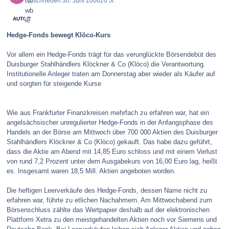
Geschrieben
30. Juni 2006
20 Jr.
AUTOR
Hedge-Fonds bewegt Klöco-Kurs
Vor allem ein Hedge-Fonds trägt für das verunglückte Börsendebüt des
Duisburger Stahlhändlers Klöckner & Co (Klöco) die Verantwortung.
Institutionelle Anleger traten am Donnerstag aber wieder als Käufer auf
und sorgten für steigende Kurse
Wie aus Frankfurter Finanzkreisen mehrfach zu erfahren war, hat ein
angelsächsischer unregulierter Hedge-Fonds in der Anfangsphase des
Handels an der Börse am Mittwoch über 700 000 Aktien des Duisburger
Stahlhändlers Klöckner & Co (Klöco) gekauft. Das habe dazu geführt,
dass die Aktie am Abend mit 14,85 Euro schloss und mit einem Verlust
von rund 7,2 Prozent unter dem Ausgabekurs von 16,00 Euro lag, heißt
es. Insgesamt waren 18,5 Mill. Aktien angeboten worden.
Die heftigen Leerverkäufe des Hedge-Fonds, dessen Name nicht zu
erfahren war, führte zu etlichen Nachahmern. Am Mittwochabend zum
Börsenschluss zählte das Wertpapier deshalb auf der elektronischen
Plattform Xetra zu den meistgehandelten Aktien noch vor Siemens und