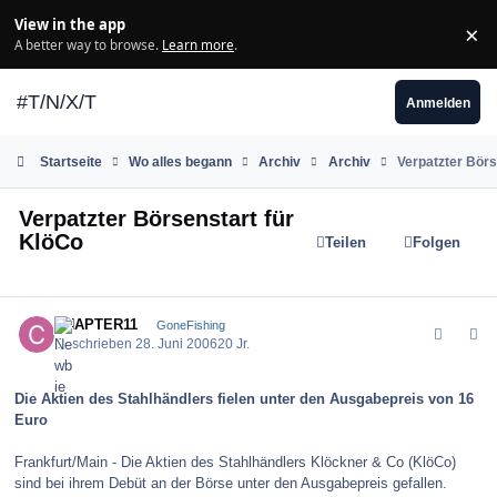
Zum Inhalt springen
View in the app
×
Di
A better way to browse.
Learn more
.
#T/N/X/T
Anmelden
Startseite
Wo alles begann
Archiv
Archiv
Verpatzter Börs
Verpatzter Börsenstart für
KlöCo
Teilen
Folgen
comment_547
Author stats
CHAPTER11
GoneFishing
Geschrieben
28. Juni 2006
20 Jr.
Die Aktien des Stahlhändlers fielen unter den Ausgabepreis von 16
Euro
Frankfurt/Main - Die Aktien des Stahlhändlers Klöckner & Co (KlöCo)
sind bei ihrem Debüt an der Börse unter den Ausgabepreis gefallen.