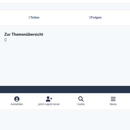
Teilen
Folgen
Zur Themenübersicht
Light Mode
Dark Mode
System Preference
Anmelden
Jetzt registrieren
Suche
Menu
Sprache
Kontakt
Cookies
copyright tom-next.com (c) 2026 ☆☆☆☆☆
Powered by
Invision Community