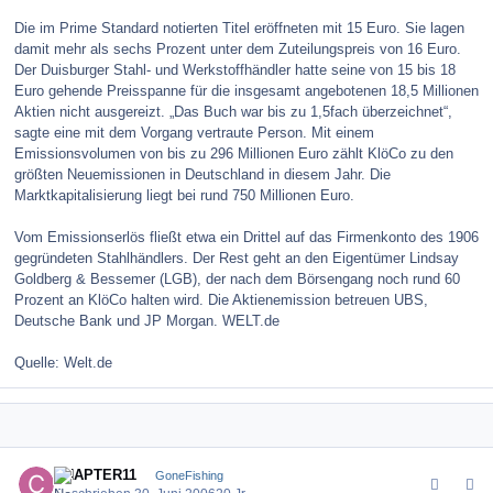
Die im Prime Standard notierten Titel eröffneten mit 15 Euro. Sie lagen
damit mehr als sechs Prozent unter dem Zuteilungspreis von 16 Euro.
Der Duisburger Stahl- und Werkstoffhändler hatte seine von 15 bis 18
Euro gehende Preisspanne für die insgesamt angebotenen 18,5 Millionen
Aktien nicht ausgereizt. „Das Buch war bis zu 1,5fach überzeichnet“,
sagte eine mit dem Vorgang vertraute Person. Mit einem
Emissionsvolumen von bis zu 296 Millionen Euro zählt KlöCo zu den
größten Neuemissionen in Deutschland in diesem Jahr. Die
Marktkapitalisierung liegt bei rund 750 Millionen Euro.
Vom Emissionserlös fließt etwa ein Drittel auf das Firmenkonto des 1906
gegründeten Stahlhändlers. Der Rest geht an den Eigentümer Lindsay
Goldberg & Bessemer (LGB), der nach dem Börsengang noch rund 60
Prozent an KlöCo halten wird. Die Aktienemission betreuen UBS,
Deutsche Bank und JP Morgan. WELT.de
Quelle: Welt.de
comment_671
Author stats
CHAPTER11
GoneFishing