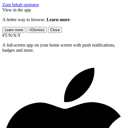
Zum Inhalt springen
View in the app
A better way to browse.
Learn more
.
Learn more
×
Dismiss
Close
#T/N/X/T
A full-screen app on your home screen with push notifications,
badges and more.