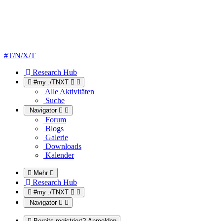
#T/N/X/T
Research Hub
#my ./TNXT
Alle Aktivitäten
Suche
Navigator
Forum
Blogs
Galerie
Downloads
Kalender
Mehr
Research Hub
#my ./TNXT
Navigator
Bereits registriert? Anmelden