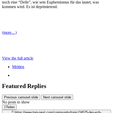
noch eine “Delle”, wie sein Euphemismus für das lautet, was
kommen wird. Es ist deprimierend.
(more…)
View the full article
Melden
Featured Replies
Previous carousel slide
Next carousel slide
No posts to show
Teilen
https://www.tom-next.com/community/topic/24575-des-ezb-