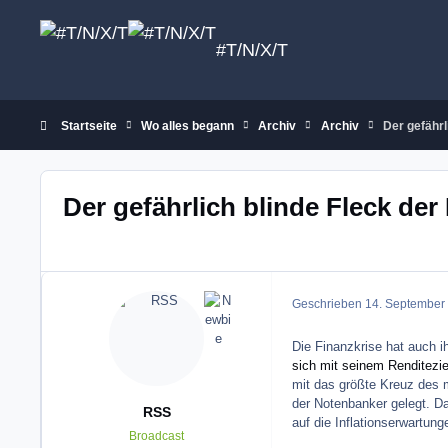
Zum Inhalt springen
#T/N/X/T
Startseite
Wo alles begann
Archiv
Archiv
Der gefährl
Der gefährlich blinde Fleck de
Geschrieben
14. September
Die Finanzkrise hat auch i
sich mit seinem Renditezie
mit das größte Kreuz des 
der Notenbanker gelegt. D
RSS
auf die Inflationserwartun
Broadcast