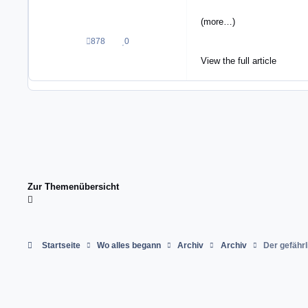
(more…)
878
0
Beiträge
Reputation
View the full article
Zur Themenübersicht
Startseite
Wo alles begann
Archiv
Archiv
Der gefährl