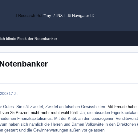
Research Hub
#my ./TNXT
Navigator
ich blinde Fleck der Notenbanker
r Notenbanker
 2008
17 Jr.
hr Gutes: Sie sät Zweifel, Zweifel an falschen Gewissheiten.
Mit Freude habe
l von 25 Prozent nicht mehr recht wohl fühlt.
Ja, die absurden Eigenkapitalan
modernen Finanzkapitalismus. Mit der Kritik an den überzogenen Renditevorst
arum haben sich nämlich die Herren und Damen Volkswirte in den Direktorien
gen gestarrt und die Gewinnerwartungen außen vor gelassen.