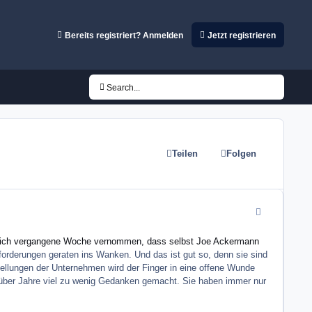
Bereits registriert? Anmelden
Jetzt registrieren
Search...
Teilen
Folgen
comment_3853
 ich vergangene Woche vernommen, dass selbst Joe Ackermann
forderungen geraten ins Wanken. Und das ist gut so, denn sie sind
ellungen der Unternehmen wird der Finger in eine offene Wunde
 über Jahre viel zu wenig Gedanken gemacht. Sie haben immer nur