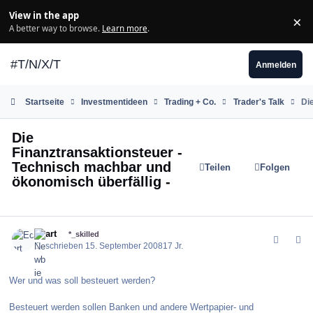
Zum Inhalt springen
View in the app
×
Di
A better way to browse.
Learn more
.
#T/N/X/T
Anmelden
Startseite
Investmentideen
Trading + Co.
Trader's Talk
Di
Die
Finanztransaktionsteuer -
Technisch machbar und
Teilen
Folgen
ökonomisch überfällig -
comment_38559
Author stats
Ecart
*_skilled
Geschrieben
15. September 2008
17 Jr.
Wer und was soll besteuert werden?
Besteuert werden sollen Banken und andere Wertpapier- und