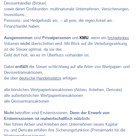
Devisenhändler (Broker)
sowie deren Großkunden: multinationale Unternehmen, Versicherungen,
Investitions-,
Pensions- und Hedgefonds etc. – all jene, die regen Anteil am
Finanzhandel haben.
Ausgenommen
sind
Privatpersonen
und
KMU
, wenn ein
festgelegtes
Volumen
nicht
überschritten wird. Mit Blick auf die Verteilungswirkung
ist die Steuer optimal, da sie das
Geld dort holt, wo es im Überfluss vorhanden ist.
Dabei
entfällt
die Steuer schlichtweg auf alle Arten von Wertpapier- und
Devisentransaktionen,
die über
deutsche Handelsplätze
erfolgen:
alle börslichen Wertpapiertransaktionen (Aktien, Anleihen, Derivate)
alle außerbörslichen Wertpapiertransaktionen
alle Devisentransaktionen
Nicht
betroffen sind Erstemissionen.
Denn der Erwerb von
Erstemissionen ist realwirtschaftlich nützlich:
Hier führen Aktien und Anleihen dem Unternehmen neues Kapital
zu, und Derivate erfüllen ihre Sicherungsfunktion (Primärmarkt für die
Wertpapierfinanzierung).