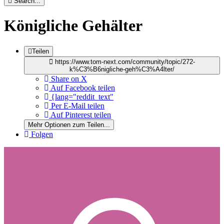
Search...
Königliche Gehälter
Teilen
https://www.tom-next.com/community/topic/272-
k%C3%B6nigliche-geh%C3%A4lter/
Share on X
Auf Facebook teilen
{lang="reddit_text"
Per E-Mail teilen
Auf Pinterest teilen
Mehr Optionen zum Teilen...
Folgen