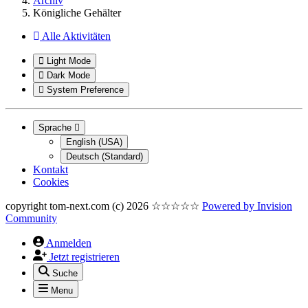
Archiv
Königliche Gehälter
Alle Aktivitäten
Light Mode
Dark Mode
System Preference
Sprache
English (USA)
Deutsch (Standard)
Kontakt
Cookies
copyright tom-next.com (c) 2026 ☆☆☆☆☆
Powered by
Invision
Community
Anmelden
Jetzt registrieren
Suche
Menu