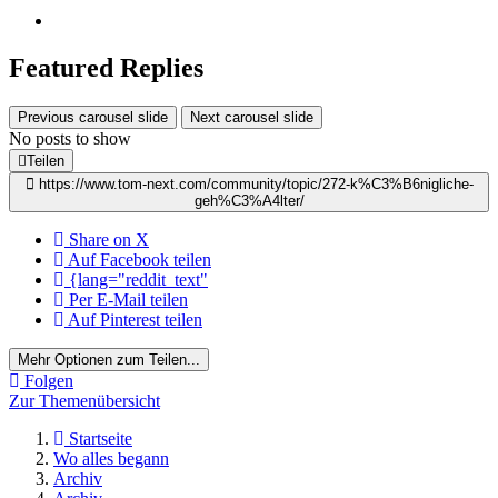
Featured Replies
Previous carousel slide
Next carousel slide
No posts to show
Teilen
https://www.tom-next.com/community/topic/272-k%C3%B6nigliche-
geh%C3%A4lter/
Share on X
Auf Facebook teilen
{lang="reddit_text"
Per E-Mail teilen
Auf Pinterest teilen
Mehr Optionen zum Teilen...
Folgen
Zur Themenübersicht
Startseite
Wo alles begann
Archiv