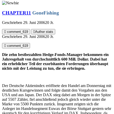
CHAPTER11
GoneFishing
Geschrieben
29. Juni 2006
20 Jr.
comment_619
Author stats
Geschrieben
29. Juni 2006
20 Jr.
comment_619
Die zehn bestbezahlten Hedge-Fonds-Manager bekommen ein
Jahresgehalt von durchschnittlich 600 Mill. Dollar. Dabei hat
ein erheblicher Teil der exorbitanten Forderungen überhaupt
nichts mit der Leistung zu tun, die sie erbringen.
Der Deutsche Aktienindex eröffnete den Handel am Donnerstag mit
deutlichen Kursgewinnen und folgte damit den Vorgaben aus den
USA und aus Japan. Der DAX stieg dabei am Morgen in der Spitze
auf 5507 Zähler, fiel anschließend jedoch gleich wieder unter die
Marke von 5500 Punkten zurück. Insgesamt zeigten sich die
Anleger im Handelssegment Euwax der Börse Stuttgart gestern sehr
skeptisch für den kurzfristigen Verlauf im DAX. Insbesondere, da