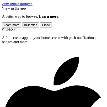
Zum Inhalt springen
View in the app
A better way to browse.
Learn more
.
Learn more
×
Dismiss
Close
#T/N/X/T
A full-screen app on your home screen with push notifications,
badges and more.