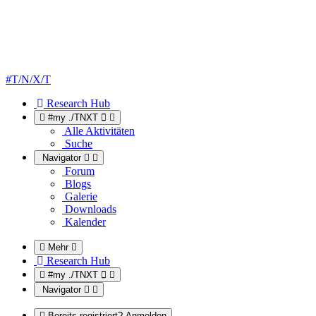
#T/N/X/T
Research Hub
#my ./TNXT
Alle Aktivitäten
Suche
Navigator
Forum
Blogs
Galerie
Downloads
Kalender
Mehr
Research Hub
#my ./TNXT
Navigator
Bereits registriert? Anmelden