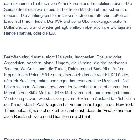
damit zu einem Einbruch von Aktienkursen und Immobilienpreisen. Die
Spirale dreht sich weiter und ist bei freien Märkten oft nur schwer zu
stoppen. Die Zahlungsprobleme lassen sich ohne Hilfe von außen am
Ende nicht mehr lösen. Der IWF und seine Überbrückungskredite in
Dollar und Euro sind wieder gefragt, vielfach aber auch die wichtigsten
Handelspartner, oder die EU.
Betroffen sind diesmal nicht Malaysia, Indonesien, Thailand oder
Argentinien, sondern Island, Ungarn, die Ukraine, die drei baltischen
Staaten, Weißrussland, die Türkei, Pakistan und Südafrika. Auf der
Kippe stehen Polen, Süd-Korea, aber auch drei der vier BRIC-Länder,
nämlich Brasilien, Indien und sogar das reservereiche Russland. Dort
haben sich die Währungsreserven der Notenbank in nicht einmal drei
Monaten von $597 Mrd. auf $485 Mrd. verringert – niemand hatte eine
Vorstellung davon, wie stark der private Sektor im Ausland tatsächlich in
der Kreide stand.
Paul Krugman hat vor ein paar Tagen in der New York
Times bekannt, wie schockiert er darüber ist, dass die Finanzkrise nun
auch Russland, Korea und Brasilien erreicht hat.
.