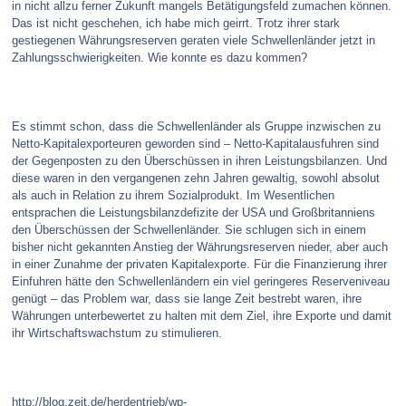
in nicht allzu ferner Zukunft mangels Betätigungsfeld zumachen können.
Das ist nicht geschehen, ich habe mich geirrt. Trotz ihrer stark
gestiegenen Währungsreserven geraten viele Schwellenländer jetzt in
Zahlungsschwierigkeiten. Wie konnte es dazu kommen?
Es stimmt schon, dass die Schwellenländer als Gruppe inzwischen zu
Netto-Kapitalexporteuren geworden sind – Netto-Kapitalausfuhren sind
der Gegenposten zu den Überschüssen in ihren Leistungsbilanzen. Und
diese waren in den vergangenen zehn Jahren gewaltig, sowohl absolut
als auch in Relation zu ihrem Sozialprodukt. Im Wesentlichen
entsprachen die Leistungsbilanzdefizite der USA und Großbritanniens
den Überschüssen der Schwellenländer. Sie schlugen sich in einem
bisher nicht gekannten Anstieg der Währungsreserven nieder, aber auch
in einer Zunahme der privaten Kapitalexporte. Für die Finanzierung ihrer
Einfuhren hätte den Schwellenländern ein viel geringeres Reserveniveau
genügt – das Problem war, dass sie lange Zeit bestrebt waren, ihre
Währungen unterbewertet zu halten mit dem Ziel, ihre Exporte und damit
ihr Wirtschaftswachstum zu stimulieren.
http://blog.zeit.de/herdentrieb/wp-