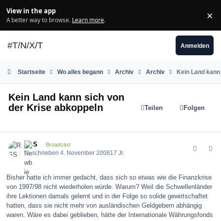
Zum Inhalt springen
View in the app
×
Di
A better way to browse.
Learn more
.
#T/N/X/T
Anmelden
Startseite
Wo alles begann
Archiv
Archiv
Kein Land kann 
Kein Land kann sich von
der Krise abkoppeln
Teilen
Folgen
comment_44417
Author stats
RSS
Broadcast
Geschrieben
4. November 2008
17 Jr.
Bisher hatte ich immer gedacht, dass sich so etwas wie die Finanzkrise
von 1997/98 nicht wiederholen würde. Warum? Weil die Schwellenländer
ihre Lektionen damals gelernt und in der Folge so solide gewirtschaftet
hatten, dass sie nicht mehr von ausländischen Geldgebern abhängig
waren. Wäre es dabei geblieben, hätte der Internationale Währungsfonds