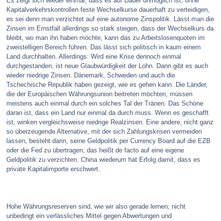
Es zeigt sich wieder einmal, dass es auf Dauer unmöglich ist, ohne
Kapitalverkehrskontrollen feste Wechselkurse dauerhaft zu verteidigen,
es sei denn man verzichtet auf eine autonome Zinspolitik. Lässt man die
Zinsen im Ernstfall allerdings so stark steigen, dass der Wechselkurs da
bleibt, wo man ihn haben möchte, kann das zu Arbeitslosenquoten im
zweistelligen Bereich führen. Das lässt sich politisch in kaum einem
Land durchhalten. Allerdings: Wird eine Krise dennoch einmal
durchgestanden, ist neue Glaubwürdigkeit der Lohn. Dann gibt es auch
wieder niedrige Zinsen. Dänemark, Schweden und auch die
Tschechische Republik haben gezeigt, wie es gehen kann. Die Länder,
die der Europäischen Währungsunion beitreten möchten, müssen
meistens auch einmal durch ein solches Tal der Tränen. Das Schöne
daran ist, dass ein Land nur einmal da durch muss. Wenn es geschafft
ist, winken vergleichsweise niedrige Realzinsen. Eine andere, nicht ganz
so überzeugende Alternative, mit der sich Zahlungskrisen vermeiden
lassen, besteht darin, seine Geldpolitik per Currency Board auf die EZB
oder die Fed zu übertragen, das heißt de facto auf eine eigene
Geldpolitik zu verzichten. China wiederum hat Erfolg damit, dass es
private Kapitalimporte erschwert.
Hohe Währungsreserven sind, wie wir also gerade lernen, nicht
unbedingt ein verlässliches Mittel gegen Abwertungen und