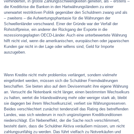
verhinderten, in größte Zahlungsschwierigkeiten gerieten, als – erstens –
die Kreditkrise die Banken in den Hartwährungsländern zu einer
unerwartet restriktiven Politik gegenüber den Schuldnern zwang und als
– zweitens – die Aufwertungsphantasie für die Währungen der
Schwellenländer verschwand. Einer der Gründe war der Verfall der
Rohstoffpreise, ein anderer der Rückgang der Exporte in die
rezessionsgeplagten OECD-Länder. Auch eine unterbewertete Währung
hilft nicht viel, wenn die amerikanischen, europäischen oder japanischen
Kunden gar nicht in der Lage oder willens sind, Geld für Importe
auszugeben.
Wenn Kredite nicht mehr problemlos verlängert, sondern vielmehr
eingefordert werden, müssen sich die Schuldner Fremdwährungen
beschaffen. Sie bieten also auf dem Devisenmarkt ihre eigene Währung
an. Versucht die Notenbank nicht länger, einen bestimmten Wechselkurs
zu halten, wertet die Inlandswährung mehr oder weniger stark ab, bleibt
sie dagegen bei ihrem Wechselkursziel, verliert sie Währungsreserven.
Beides verschlechtert zunächst tendenziell das Rating des betreffenden
Landes, was sich wiederum in noch ungünstigeren Kreditkonditionen
niederschlägt. Ein Nebeneffekt, der die Sache noch verschlimmert,
besteht darin, dass die Schuldner Aktiva veräußern müssen, um nicht
zahlungsunfähig zu werden. Das führt vielfach zu Notverkäufen und