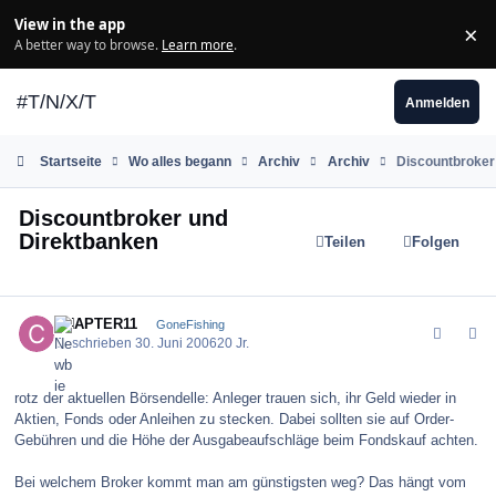
Zum Inhalt springen
View in the app
×
Di
A better way to browse.
Learn more
.
#T/N/X/T
Anmelden
Startseite
Wo alles begann
Archiv
Archiv
Discountbroker
Discountbroker und
Direktbanken
Teilen
Folgen
comment_694
Author stats
CHAPTER11
GoneFishing
Geschrieben
30. Juni 2006
20 Jr.
rotz der aktuellen Börsendelle: Anleger trauen sich, ihr Geld wieder in
Aktien, Fonds oder Anleihen zu stecken. Dabei sollten sie auf Order-
Gebühren und die Höhe der Ausgabeaufschläge beim Fondskauf achten.
Bei welchem Broker kommt man am günstigsten weg? Das hängt vom