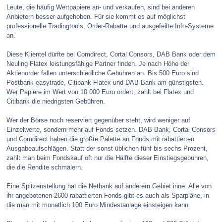
Leute, die häufig Wertpapiere an- und verkaufen, sind bei anderen
Anbietern besser aufgehoben. Für sie kommt es auf möglichst
professionelle Tradingtools, Order-Rabatte und ausgefeilte Info-Systeme
an.
Diese Klientel dürfte bei Comdirect, Cortal Consors, DAB Bank oder dem
Neuling Flatex leistungsfähige Partner finden. Je nach Höhe der
Aktienorder fallen unterschiedliche Gebühren an. Bis 500 Euro sind
Postbank easytrade, Citibank Flatex und DAB Bank am günstigsten.
Wer Papiere im Wert von 10 000 Euro ordert, zahlt bei Flatex und
Citibank die niedrigsten Gebühren.
Wer der Börse noch reserviert gegenüber steht, wird weniger auf
Einzelwerte, sondern mehr auf Fonds setzen. DAB Bank, Cortal Consors
und Comdirect haben die größte Palette an Fonds mit rabattierten
Ausgabeaufschlägen. Statt der sonst üblichen fünf bis sechs Prozent,
zahlt man beim Fondskauf oft nur die Hälfte dieser Einstiegsgebühren,
die die Rendite schmälern.
Eine Spitzenstellung hat die Netbank auf anderem Gebiet inne. Alle von
ihr angebotenen 2600 rabattierten Fonds gibt es auch als Sparpläne, in
die man mit monatlich 100 Euro Mindestanlage einsteigen kann.