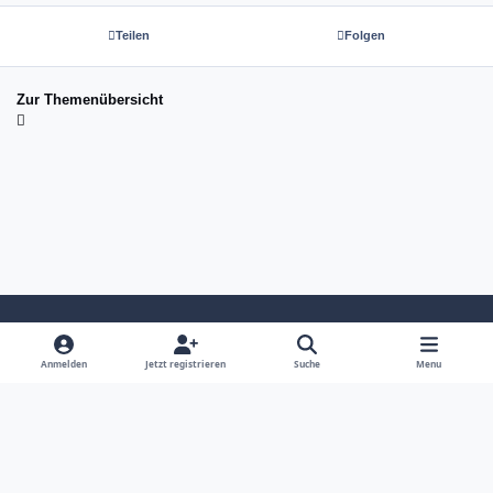
Teilen
Folgen
Zur Themenübersicht
Light Mode
Dark Mode
System Preference
Anmelden
Jetzt registrieren
Suche
Menu
Sprache
Kontakt
Cookies
copyright tom-next.com (c) 2026 ☆☆☆☆☆
Powered by
Invision Community