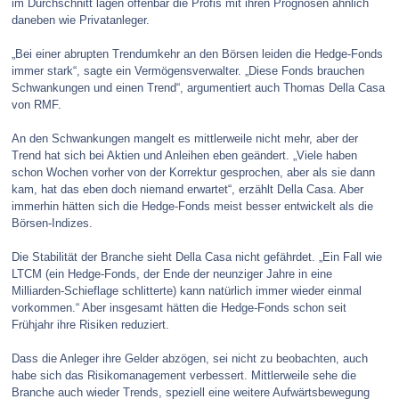
im Durchschnitt lagen offenbar die Profis mit ihren Prognosen ähnlich
daneben wie Privatanleger.
„Bei einer abrupten Trendumkehr an den Börsen leiden die Hedge-Fonds
immer stark“, sagte ein Vermögensverwalter. „Diese Fonds brauchen
Schwankungen und einen Trend“, argumentiert auch Thomas Della Casa
von RMF.
An den Schwankungen mangelt es mittlerweile nicht mehr, aber der
Trend hat sich bei Aktien und Anleihen eben geändert. „Viele haben
schon Wochen vorher von der Korrektur gesprochen, aber als sie dann
kam, hat das eben doch niemand erwartet“, erzählt Della Casa. Aber
immerhin hätten sich die Hedge-Fonds meist besser entwickelt als die
Börsen-Indizes.
Die Stabilität der Branche sieht Della Casa nicht gefährdet. „Ein Fall wie
LTCM (ein Hedge-Fonds, der Ende der neunziger Jahre in eine
Milliarden-Schieflage schlitterte) kann natürlich immer wieder einmal
vorkommen.“ Aber insgesamt hätten die Hedge-Fonds schon seit
Frühjahr ihre Risiken reduziert.
Dass die Anleger ihre Gelder abzögen, sei nicht zu beobachten, auch
habe sich das Risikomanagement verbessert. Mittlerweile sehe die
Branche auch wieder Trends, speziell eine weitere Aufwärtsbewegung