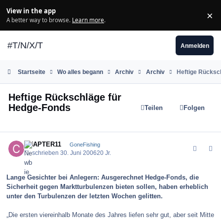
Zum Inhalt springen
View in the app
×
Di
A better way to browse.
Learn more
.
#T/N/X/T
Anmelden
Startseite
Wo alles begann
Archiv
Archiv
Heftige Rücksc
Heftige Rückschläge für
Hedge-Fonds
Teilen
Folgen
comment_704
Author stats
CHAPTER11
GoneFishing
Geschrieben
30. Juni 2006
20 Jr.
Lange Gesichter bei Anlegern: Ausgerechnet Hedge-Fonds, die
Sicherheit gegen Marktturbulenzen bieten sollen, haben erheblich
unter den Turbulenzen der letzten Wochen gelitten.
„Die ersten viereinhalb Monate des Jahres liefen sehr gut, aber seit Mitte