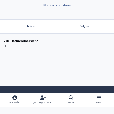
No posts to show
Teilen
Folgen
Zur Themenübersicht
Light Mode
Dark Mode
System Preference
Anmelden
Jetzt registrieren
Suche
Menu
Sprache
Kontakt
Cookies