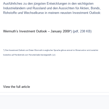
Ausführliches zu den jüngsten Entwicklungen in den wichtigsten
Industrieländern und Russland und den Aussichten für Aktien, Bonds,
Rohstoffe und Wechselkurse in meinem neusten Investment Outlook:
Wermuth’s Investment Outlook – January 2009
*) (pdf, 238 KB)
*) Den Investment Outlook von Dieter Wermuth in englischer Sprache gibt es einmal im Monat und er wird zunächst
kostenlos auf Herdentrieb zum Herunterladen bereitgestellt. (ur)
View the full article