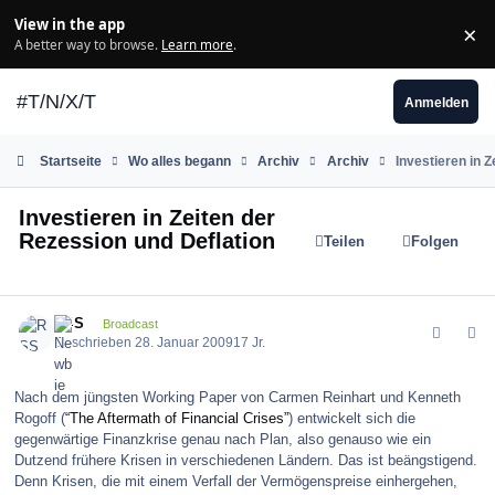
Zum Inhalt springen
View in the app
×
Di
A better way to browse.
Learn more
.
#T/N/X/T
Anmelden
Startseite
Wo alles begann
Archiv
Archiv
Investieren in 
Investieren in Zeiten der
Rezession und Deflation
Teilen
Folgen
comment_53675
Author stats
RSS
Broadcast
Geschrieben
28. Januar 2009
17 Jr.
Nach dem jüngsten Working Paper von Carmen Reinhart und Kenneth
Rogoff (
“The Aftermath of Financial Crises”
) entwickelt sich die
gegenwärtige Finanzkrise genau nach Plan, also genauso wie ein
Dutzend frühere Krisen in verschiedenen Ländern. Das ist beängstigend.
Denn Krisen, die mit einem Verfall der Vermögenspreise einhergehen,