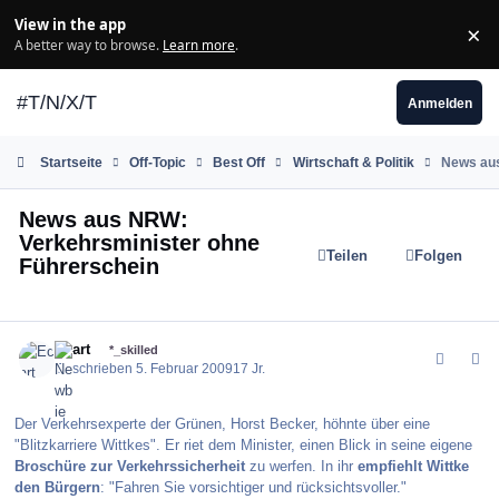
Zum Inhalt springen
View in the app
×
Di
A better way to browse.
Learn more
.
#T/N/X/T
Anmelden
Startseite
Off-Topic
Best Off
Wirtschaft & Politik
News aus
News aus NRW:
Verkehrsminister ohne
Teilen
Folgen
Führerschein
comment_54875
Author stats
Ecart
*_skilled
Geschrieben
5. Februar 2009
17 Jr.
Der Verkehrsexperte der Grünen, Horst Becker, höhnte über eine
"Blitzkarriere Wittkes". Er riet dem Minister, einen Blick in seine eigene
Broschüre zur Verkehrssicherheit
zu werfen. In ihr
empfiehlt Wittke
den Bürgern
: "Fahren Sie vorsichtiger und rücksichtsvoller."