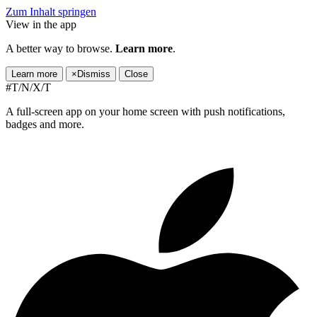
Zum Inhalt springen
View in the app
A better way to browse.
Learn more
.
Learn more
×
Dismiss
Close
#T/N/X/T
A full-screen app on your home screen with push notifications,
badges and more.