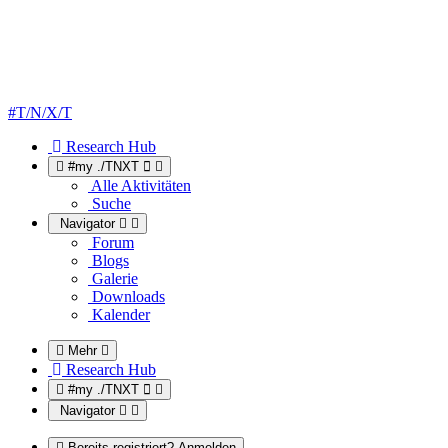
#T/N/X/T
Research Hub
#my ./TNXT
Alle Aktivitäten
Suche
Navigator
Forum
Blogs
Galerie
Downloads
Kalender
Mehr
Research Hub
#my ./TNXT
Navigator
Bereits registriert? Anmelden