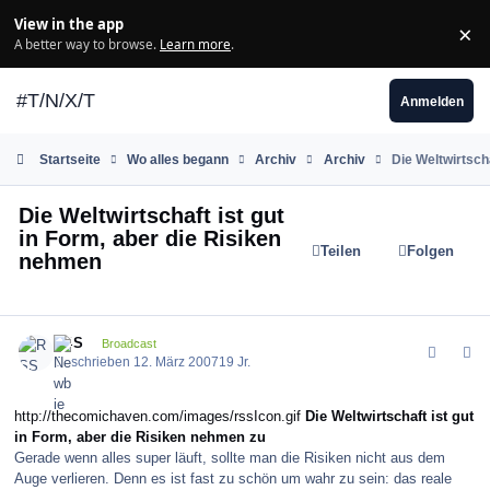
Zum Inhalt springen
View in the app
×
Di
A better way to browse.
Learn more
.
#T/N/X/T
Anmelden
Startseite
Wo alles begann
Archiv
Archiv
Die Weltwirtsch
Die Weltwirtschaft ist gut
in Form, aber die Risiken
Teilen
Folgen
nehmen
comment_6410
Author stats
RSS
Broadcast
Geschrieben
12. März 2007
19 Jr.
http://thecomichaven.com/images/rssIcon.gif
Die Weltwirtschaft ist gut
in Form, aber die Risiken nehmen zu
Gerade wenn alles super läuft, sollte man die Risiken nicht aus dem
Auge verlieren. Denn es ist fast zu schön um wahr zu sein: das reale