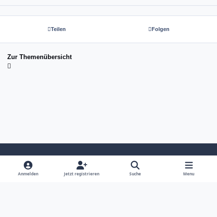
Teilen
Folgen
Zur Themenübersicht
Light Mode
Dark Mode
System Preference
Anmelden
Jetzt registrieren
Suche
Menu
Sprache
Kontakt
Cookies
copyright tom-next.com (c) 2026 ☆☆☆☆☆
Powered by
Invision Community