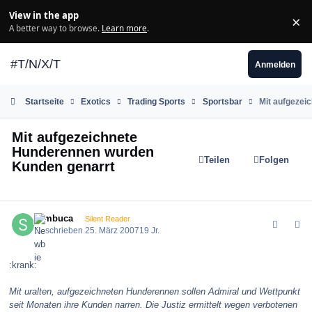
Zum Inhalt springen
View in the app
×
Di
A better way to browse.
Learn more
.
#T/N/X/T
Anmelden
Startseite
Exotics
Trading Sports
Sportsbar
Mit aufgezei
Mit aufgezeichnete
Hunderennen wurden
Teilen
Folgen
Kunden genarrt
comment_6932
Author stats
sambuca
Silent Reader
Geschrieben
25. März 2007
19 Jr.
:krank:
Mit uralten, aufgezeichneten Hunderennen sollen Admiral und Wettpunkt
seit Monaten ihre Kunden narren. Die Justiz ermittelt wegen verbotenen