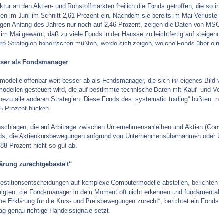
tur an den Aktien- und Rohstoffmärkten freilich die Fonds getroffen, die so i
ten im Juni im Schnitt 2,61 Prozent ein. Nachdem sie bereits im Mai Verluste 
ungen Anfang des Jahres nur noch auf 2,46 Prozent, zeigen die Daten von MS
 im Mai gewarnt, daß zu viele Fonds in der Hausse zu leichtfertig auf steigende
ere Strategien beherrschen müßten, werde sich zeigen, welche Fonds über ein
sser als Fondsmanager
odelle offenbar weit besser ab als Fondsmanager, die sich ihr eigenes Bild
ellen gesteuert wird, die auf bestimmte technische Daten mit Kauf- und V
hezu alle anderen Strategien. Diese Fonds des „systematic trading“ büßten „n
5 Prozent blicken.
schlagen, die auf Arbitrage zwischen Unternehmensanleihen und Aktien (Conve
nds, die Aktienkursbewegungen aufgrund von Unternehmensübernahmen oder Ums
,88 Prozent nicht so gut ab.
ärung zurechtgebastelt“
vestitionsentscheidungen auf komplexe Computermodelle abstellen, berichten
igten, die Fondsmanager in dem Moment oft nicht erkennen und fundamental n
ne Erklärung für die Kurs- und Preisbewegungen zurecht“, berichtet ein Fon
g genau richtige Handelssignale setzt.