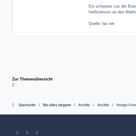
Ein schweres Los der Branc
Ineffizienzen an den Märkt
Quelle: faz.net
Zur Themenübersicht
Startseite
Wo alles begann
Archiv
Archiv
Hedge-Fond
Light Mode
Dark Mode
System Preference