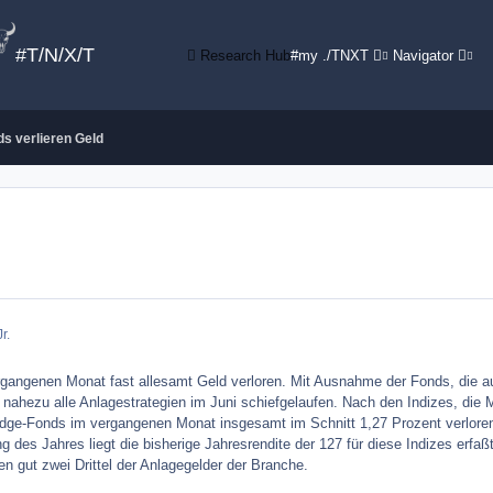
#T/N/X/T
Research Hub
#my ./TNXT
Navigator
s verlieren Geld
r.
angenen Monat fast allesamt Geld verloren. Mit Ausnahme der Fonds, die a
 nahezu alle Anlagestrategien im Juni schiefgelaufen. Nach den Indizes, die 
ge-Fonds im vergangenen Monat insgesamt im Schnitt 1,27 Prozent verloren. 
des Jahres liegt die bisherige Jahresrendite der 127 für diese Indizes erfaß
n gut zwei Drittel der Anlagegelder der Branche.