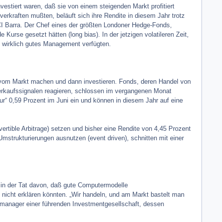
nvestiert waren, daß sie von einem steigenden Markt profitiert
verkraften mußten, beläuft sich ihre Rendite in diesem Jahr trotz
CI Barra. Der Chef eines der größten Londoner Hedge-Fonds,
 Kurse gesetzt hätten (long bias). In der jetzigen volatileren Zeit,
 wirklich gutes Management verfügten.
 vom Markt machen und dann investieren. Fonds, deren Handel von
erkaufssignalen reagieren, schlossen im vergangenen Monat
ur“ 0,59 Prozent im Juni ein und können in diesem Jahr auf eine
rtible Arbitrage) setzen und bisher eine Rendite von 4,45 Prozent
trukturierungen ausnutzen (event driven), schnitten mit einer
 in der Tat davon, daß gute Computermodelle
icht erklären könnten. „Wir handeln, und am Markt bastelt man
dsmanager einer führenden Investmentgesellschaft, dessen