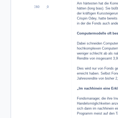
Am härtesten hat die Korrek
60
0
Beiträge
Reputation
hätten (long bias). Sie büß
der kräftigen Kurssteiger
Crispin Odey, hatte bereits
in der die Fonds auch and
Computermodelle oft be
Dabei schneiden Computerm
hochkomplexen Computermod
weniger schlecht ab als na
Rendite von insgesamt 3,9
Dies wird nur von Fonds ge
erreicht haben. Selbst Fo
Jahresrendite von bisher 2
„Im nachhinein eine Erkl
Fondsmanager, die ihre In
Handelsmöglichkeiten anze
sich dann im nachhinein ei
Programm meist auf den Ta