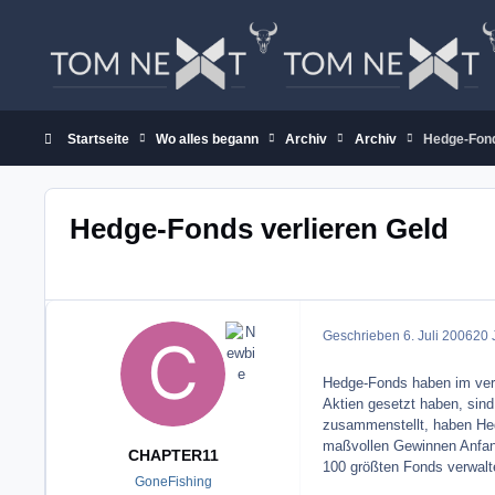
Zum Inhalt springen
Startseite
Wo alles begann
Archiv
Archiv
Hedge-Fond
Hedge-Fonds verlieren Geld
Geschrieben
6. Juli 2006
20 J
Hedge-Fonds haben im verg
Aktien gesetzt haben, sind
zusammenstellt, haben Hed
maßvollen Gewinnen Anfang 
CHAPTER11
100 größten Fonds verwalte
GoneFishing