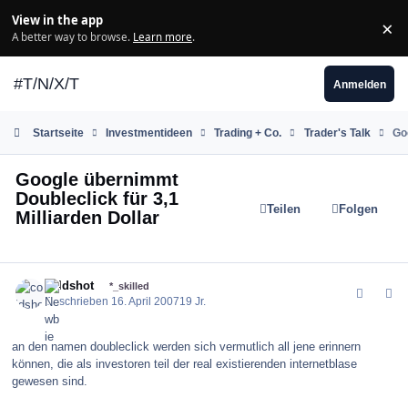
Zum Inhalt springen
View in the app
×
Di
A better way to browse.
Learn more
.
#T/N/X/T
Anmelden
Startseite
Investmentideen
Trading + Co.
Trader's Talk
Go
Google übernimmt
Doubleclick für 3,1
Teilen
Folgen
Milliarden Dollar
comment_7609
Author stats
coldshot
*_skilled
Geschrieben
16. April 2007
19 Jr.
an den namen doubleclick werden sich vermutlich all jene erinnern
können, die als investoren teil der real existierenden internetblase
gewesen sind.