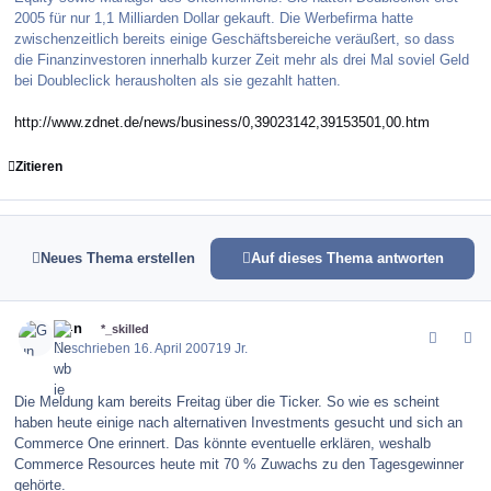
2005 für nur 1,1 Milliarden Dollar gekauft. Die Werbefirma hatte
zwischenzeitlich bereits einige Geschäftsbereiche veräußert, so dass
die Finanzinvestoren innerhalb kurzer Zeit mehr als drei Mal soviel Geld
bei Doubleclick herausholten als sie gezahlt hatten.
http://www.zdnet.de/news/business/0,39023142,39153501,00.htm
Zitieren
Neues Thema erstellen
Auf dieses Thema antworten
comment_7646
Author stats
Gun
*_skilled
Geschrieben
16. April 2007
19 Jr.
Die Meldung kam bereits Freitag über die Ticker. So wie es scheint
haben heute einige nach alternativen Investments gesucht und sich an
Commerce One erinnert. Das könnte eventuelle erklären, weshalb
Commerce Resources heute mit 70 % Zuwachs zu den Tagesgewinner
gehörte.