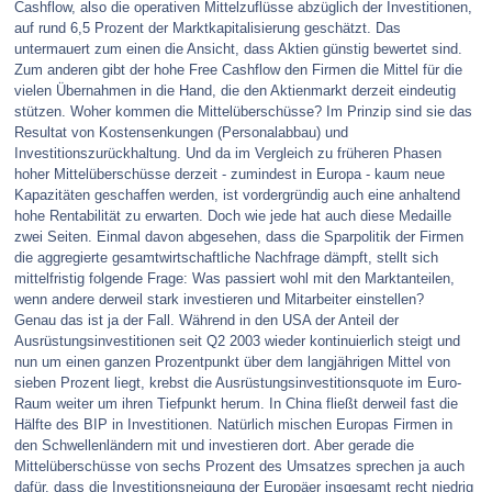
Cashflow, also die operativen Mittelzuflüsse abzüglich der Investitionen,
auf rund 6,5 Prozent der Marktkapitalisierung geschätzt. Das
untermauert zum einen die Ansicht, dass Aktien günstig bewertet sind.
Zum anderen gibt der hohe Free Cashflow den Firmen die Mittel für die
vielen Übernahmen in die Hand, die den Aktienmarkt derzeit eindeutig
stützen. Woher kommen die Mittelüberschüsse? Im Prinzip sind sie das
Resultat von Kostensenkungen (Personalabbau) und
Investitionszurückhaltung. Und da im Vergleich zu früheren Phasen
hoher Mittelüberschüsse derzeit - zumindest in Europa - kaum neue
Kapazitäten geschaffen werden, ist vordergründig auch eine anhaltend
hohe Rentabilität zu erwarten. Doch wie jede hat auch diese Medaille
zwei Seiten. Einmal davon abgesehen, dass die Sparpolitik der Firmen
die aggregierte gesamtwirtschaftliche Nachfrage dämpft, stellt sich
mittelfristig folgende Frage: Was passiert wohl mit den Marktanteilen,
wenn andere derweil stark investieren und Mitarbeiter einstellen?
Genau das ist ja der Fall. Während in den USA der Anteil der
Ausrüstungsinvestitionen seit Q2 2003 wieder kontinuierlich steigt und
nun um einen ganzen Prozentpunkt über dem langjährigen Mittel von
sieben Prozent liegt, krebst die Ausrüstungsinvestitionsquote im Euro-
Raum weiter um ihren Tiefpunkt herum. In China fließt derweil fast die
Hälfte des BIP in Investitionen. Natürlich mischen Europas Firmen in
den Schwellenländern mit und investieren dort. Aber gerade die
Mittelüberschüsse von sechs Prozent des Umsatzes sprechen ja auch
dafür, dass die Investitionsneigung der Europäer insgesamt recht niedrig