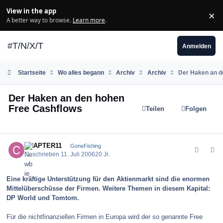
Zum Inhalt springen
View in the app
×
Di
A better way to browse.
Learn more
.
#T/N/X/T
Anmelden
Startseite
Wo alles begann
Archiv
Archiv
Der Haken an d
Der Haken an den hohen
Free Cashflows
Teilen
Folgen
comment_1230
Author stats
CHAPTER11
GoneFishing
Geschrieben
11. Juli 2006
20 Jr.
Eine kräftige Unterstützung für den Aktienmarkt sind die enormen
Mittelüberschüsse der Firmen. Weitere Themen in diesem Kapital:
DP World und Tomtom.
Für die nichtfinanziellen Firmen in Europa wird der so genannte Free