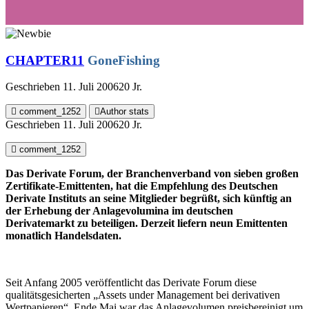
CHAPTER11
GoneFishing
Geschrieben
11. Juli 2006
20 Jr.
comment_1252
Author stats
Geschrieben
11. Juli 2006
20 Jr.
comment_1252
Das Derivate Forum, der Branchenverband von sieben großen
Zertifikate-Emittenten, hat die Empfehlung des Deutschen
Derivate Instituts an seine Mitglieder begrüßt, sich künftig an
der Erhebung der Anlagevolumina im deutschen
Derivatemarkt zu beteiligen. Derzeit liefern neun Emittenten
monatlich Handelsdaten.
Seit Anfang 2005 veröffentlicht das Derivate Forum diese
qualitätsgesicherten „Assets under Management bei derivativen
Wertpapieren“. Ende Mai war das Anlagevolumen preisbereinigt um