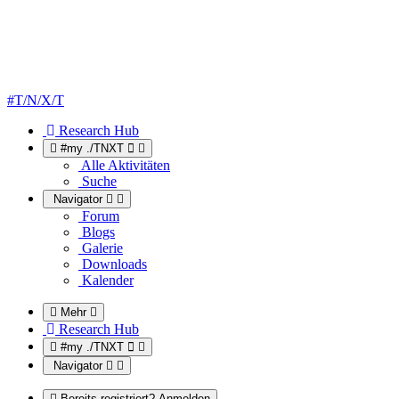
#T/N/X/T
Research Hub
#my ./TNXT
Alle Aktivitäten
Suche
Navigator
Forum
Blogs
Galerie
Downloads
Kalender
Mehr
Research Hub
#my ./TNXT
Navigator
Bereits registriert? Anmelden