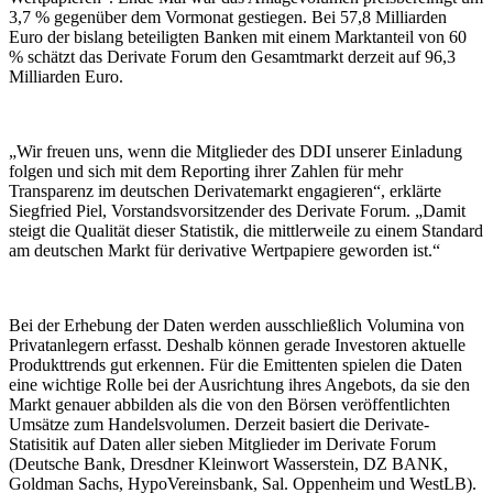
3,7 % gegenüber dem Vormonat gestiegen. Bei 57,8 Milliarden
Euro der bislang beteiligten Banken mit einem Marktanteil von 60
% schätzt das Derivate Forum den Gesamtmarkt derzeit auf 96,3
Milliarden Euro.
„Wir freuen uns, wenn die Mitglieder des DDI unserer Einladung
folgen und sich mit dem Reporting ihrer Zahlen für mehr
Transparenz im deutschen Derivatemarkt engagieren“, erklärte
Siegfried Piel, Vorstandsvorsitzender des Derivate Forum. „Damit
steigt die Qualität dieser Statistik, die mittlerweile zu einem Standard
am deutschen Markt für derivative Wertpapiere geworden ist.“
Bei der Erhebung der Daten werden ausschließlich Volumina von
Privatanlegern erfasst. Deshalb können gerade Investoren aktuelle
Produkttrends gut erkennen. Für die Emittenten spielen die Daten
eine wichtige Rolle bei der Ausrichtung ihres Angebots, da sie den
Markt genauer abbilden als die von den Börsen veröffentlichten
Umsätze zum Handelsvolumen. Derzeit basiert die Derivate-
Statisitik auf Daten aller sieben Mitglieder im Derivate Forum
(Deutsche Bank, Dresdner Kleinwort Wasserstein, DZ BANK,
Goldman Sachs, HypoVereinsbank, Sal. Oppenheim und WestLB).