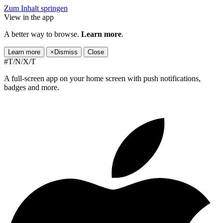
Zum Inhalt springen
View in the app
A better way to browse.
Learn more
.
Learn more
×
Dismiss
Close
#T/N/X/T
A full-screen app on your home screen with push notifications,
badges and more.