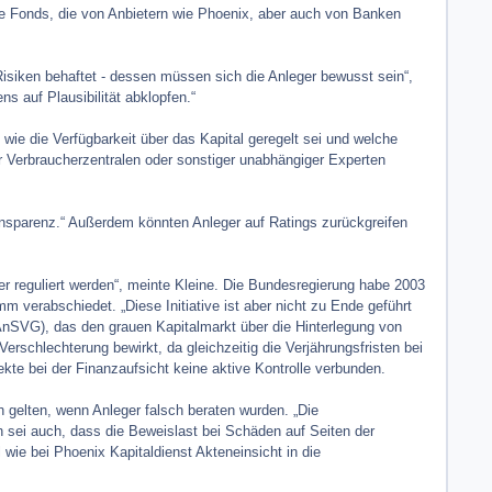
e Fonds, die von Anbietern wie Phoenix, aber auch von Banken
n Risiken behaftet - dessen müssen sich die Anleger bewusst sein“,
s auf Plausibilität abklopfen.“
, wie die Verfügbarkeit über das Kapital geregelt sei und welche
er Verbraucherzentralen oder sonstiger unabhängiger Experten
ansparenz.“ Außerdem könnten Anleger auf Ratings zurückgreifen
er reguliert werden“, meinte Kleine. Die Bundesregierung habe 2003
erabschiedet. „Diese Initiative ist aber nicht zu Ende geführt
(AnSVG), das den grauen Kapitalmarkt über die Hinterlegung von
erschlechterung bewirkt, da gleichzeitig die Verjährungsfristen bei
kte bei der Finanzaufsicht keine aktive Kontrolle verbunden.
h gelten, wenn Anleger falsch beraten wurden. „Die
h sei auch, dass die Beweislast bei Schäden auf Seiten der
 wie bei Phoenix Kapitaldienst Akteneinsicht in die