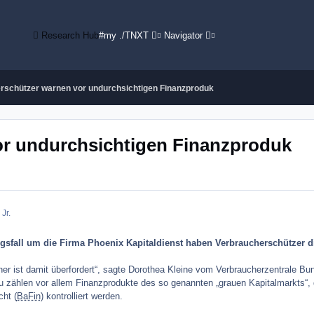
Research Hub
#my ./TNXT
Navigator
rschützer warnen vor undurchsichtigen Finanzproduk
or undurchsichtigen Finanzproduk
Jr.
gsfall um die Firma Phoenix Kapitaldienst haben Verbraucherschützer 
her ist damit überfordert“, sagte Dorothea Kleine vom Verbraucherzentrale 
 zählen vor allem Finanzprodukte des so genannten „grauen Kapitalmarkts“, d
cht (
BaFin
) kontrolliert werden.