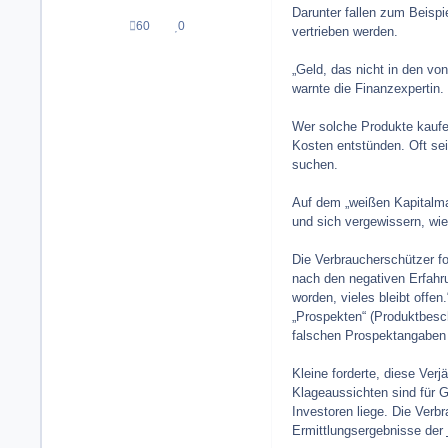
Darunter fallen zum Beisp
60
0
Beiträge
Reputation
vertrieben werden.
„Geld, das nicht in den vo
warnte die Finanzexpertin.
Wer solche Produkte kaufe, 
Kosten entstünden. Oft sei
suchen.
Auf dem „weißen Kapitalmar
und sich vergewissern, wie
Die Verbraucherschützer fo
nach den negativen Erfahr
worden, vieles bleibt offe
„Prospekten“ (Produktbesc
falschen Prospektangaben a
Kleine forderte, diese Ver
Klageaussichten sind für G
Investoren liege. Die Verbr
Ermittlungsergebnisse der