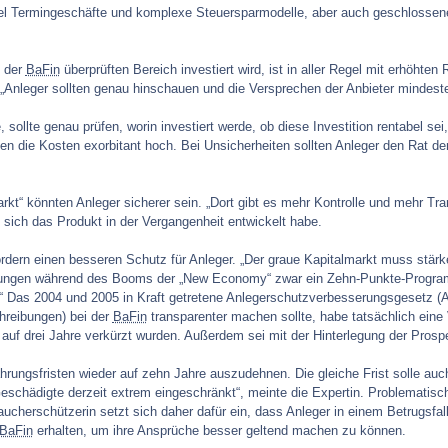
iel Termingeschäfte und komplexe Steuersparmodelle, aber auch geschlossen
n der
BaFin
überprüften Bereich investiert wird, ist in aller Regel mit erhöhte
 „Anleger sollten genau hinschauen und die Versprechen der Anbieter mindesten
sollte genau prüfen, worin investiert werde, ob diese Investition rentabel sei
en die Kosten exorbitant hoch. Bei Unsicherheiten sollten Anleger den Rat d
kt“ könnten Anleger sicherer sein. „Dort gibt es mehr Kontrolle und mehr Tr
 sich das Produkt in der Vergangenheit entwickelt habe.
rdern einen besseren Schutz für Anleger. „Der graue Kapitalmarkt muss stärk
ungen während des Booms der „New Economy“ zwar ein Zehn-Punkte-Programm v
n.“ Das 2004 und 2005 in Kraft getretene Anlegerschutzverbesserungsgesetz 
hreibungen) bei der
BaFin
transparenter machen sollte, habe tatsächlich eine V
uf drei Jahre verkürzt wurden. Außerdem sei mit der Hinterlegung der Prospe
jährungsfristen wieder auf zehn Jahre auszudehnen. Die gleiche Frist solle auc
eschädigte derzeit extrem eingeschränkt“, meinte die Expertin. Problematisc
aucherschützerin setzt sich daher dafür ein, dass Anleger in einem Betrugsfall
BaFin
erhalten, um ihre Ansprüche besser geltend machen zu können.