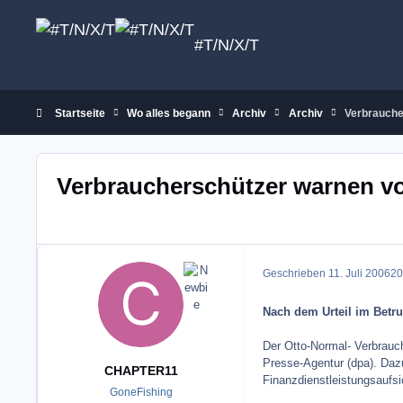
Zum Inhalt springen
#T/N/X/T
Startseite
Wo alles begann
Archiv
Archiv
Verbrauche
Verbraucherschützer warnen v
Geschrieben
11. Juli 2006
20 
Nach dem Urteil im Betru
Der Otto-Normal- Verbrauc
Presse-Agentur (dpa). Dazu
CHAPTER11
Finanzdienstleistungsaufsi
GoneFishing