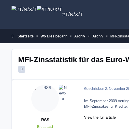
Zum Inhalt springen
#T/N/X/T
Startseite
Wo alles begann
Archiv
Archiv
MFI-Zinsst
MFI-Zinsstatistik für das Eur
Geschrieben
2. November 2
Im September 2009 verringe
MFI-Zinssätze für Kredite.
View the full article
RSS
Broadcast