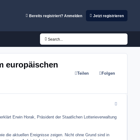
Bereits registriert? Anmelden
Jetzt registrieren
Search...
im europäischen
Teilen
Folgen
comment_8951
lärt Erwin Horak, Präsident der Staatlichen Lotterieverwaltung
ie die aktuellen Ereignisse zeigen. Nicht ohne Grund sind in