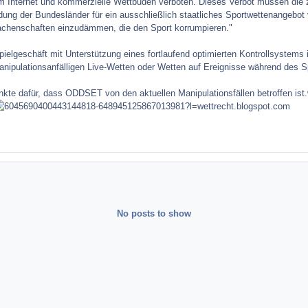
m Internet und kommerzielle Wettbuden verboten. Dieses Verbot müssen die z
dung der Bundesländer für ein ausschließlich staatliches Sportwettenangebot
chenschaften einzudämmen, die den Sport korrumpieren."
geschäft mit Unterstützung eines fortlaufend optimierten Kontrollsystems in
nipulationsanfälligen Live-Wetten oder Wetten auf Ereignisse während des S
unkte dafür, dass ODDSET von den aktuellen Manipulationsfällen betroffen ist
No posts to show