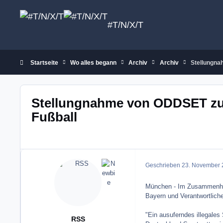
Zum Inhalt springen
#T/N/X/T
Startseite
Wo alles begann
Archiv
Archiv
Stellungna
Stellungnahme von ODDSET zu d
Fußball
Geschrieben
23. November 
München - Im Zusammenhang
Bayern und Verantwortliche
"Ein ausuferndes illegales
RSS