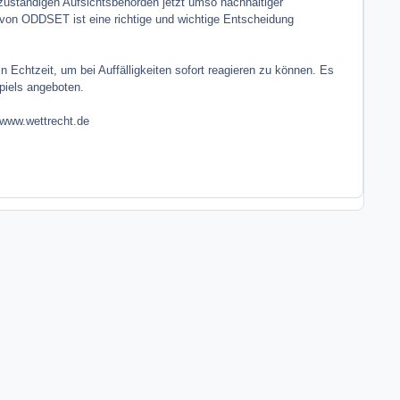
uständigen Aufsichtsbehörden jetzt umso nachhaltiger
 von ODDSET ist eine richtige und wichtige Entscheidung
 Echtzeit, um bei Auffälligkeiten sofort reagieren zu können. Es
piels angeboten.
.www.wettrecht.de