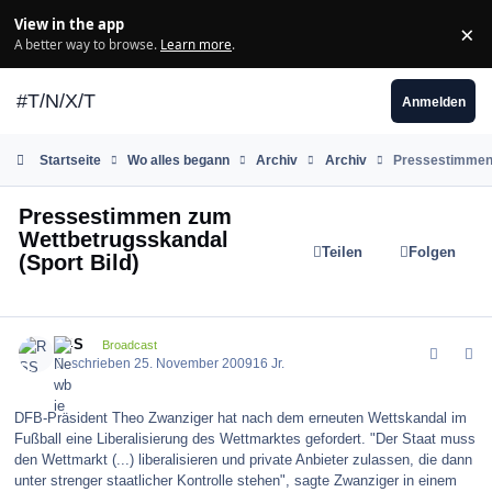
Zum Inhalt springen
View in the app
×
Di
A better way to browse.
Learn more
.
#T/N/X/T
Anmelden
Startseite
Wo alles begann
Archiv
Archiv
Pressestimmen 
Pressestimmen zum
Wettbetrugsskandal
Teilen
Folgen
(Sport Bild)
comment_89598
Author stats
RSS
Broadcast
Geschrieben
25. November 2009
16 Jr.
DFB-Präsident Theo Zwanziger hat nach dem erneuten Wettskandal im
Fußball eine Liberalisierung des Wettmarktes gefordert. "Der Staat muss
den Wettmarkt (...) liberalisieren und private Anbieter zulassen, die dann
unter strenger staatlicher Kontrolle stehen", sagte Zwanziger in einem