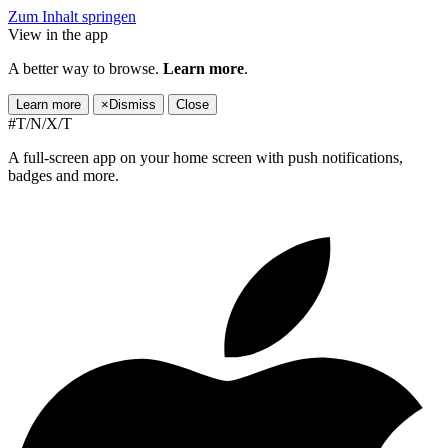
Zum Inhalt springen
View in the app
A better way to browse.
Learn more
.
Learn more
×
Dismiss
Close
#T/N/X/T
A full-screen app on your home screen with push notifications,
badges and more.