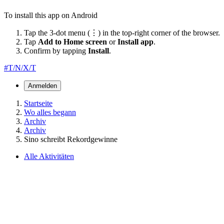
To install this app on Android
Tap the 3-dot menu (⋮) in the top-right corner of the browser.
Tap
Add to Home screen
or
Install app
.
Confirm by tapping
Install
.
#T/N/X/T
Anmelden
Startseite
Wo alles begann
Archiv
Archiv
Sino schreibt Rekordgewinne
Alle Aktivitäten