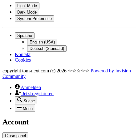
Light Mode
Dark Mode
System Preference
Sprache
English (USA)
Deutsch (Standard)
Kontakt
Cookies
copyright tom-next.com (c) 2026 ☆☆☆☆☆
Powered by
Invision
Community
Anmelden
Jetzt registrieren
Suche
Menu
Account
Close panel