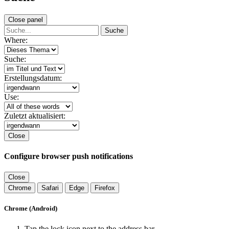
Close panel
Suche
Where:
Suche:
Erstellungsdatum:
Use:
Zuletzt aktualisiert:
Close
Configure browser push notifications
Close
Chrome
Safari
Edge
Firefox
Chrome (Android)
Tap the lock icon next to the address bar.