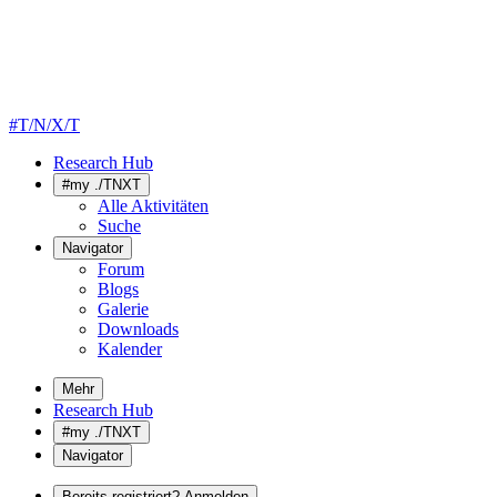
#T/N/X/T
Research Hub
#my ./TNXT
Alle Aktivitäten
Suche
Navigator
Forum
Blogs
Galerie
Downloads
Kalender
Mehr
Research Hub
#my ./TNXT
Navigator
Bereits registriert? Anmelden