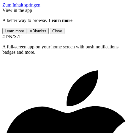
Zum Inhalt springen
View in the app
A better way to browse.
Learn more
.
Learn more
×
Dismiss
Close
#T/N/X/T
A full-screen app on your home screen with push notifications,
badges and more.