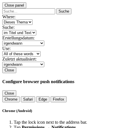
Close panel
Suche
Where:
Suche:
Erstellungsdatum:
Use:
Zuletzt aktualisiert:
Close
Configure browser push notifications
Close
Chrome
Safari
Edge
Firefox
Chrome (Android)
Tap the lock icon next to the address bar.
Tap
Permissions → Notifications
.