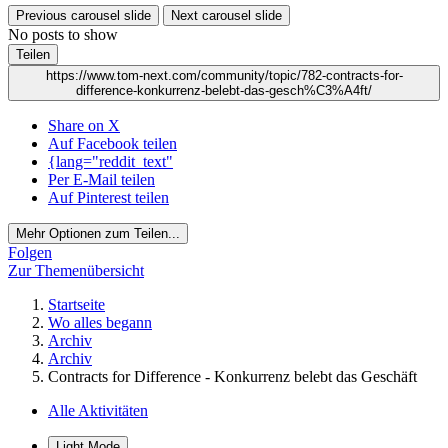
Previous carousel slide
Next carousel slide
No posts to show
Teilen
https://www.tom-next.com/community/topic/782-contracts-for-
difference-konkurrenz-belebt-das-gesch%C3%A4ft/
Share on X
Auf Facebook teilen
{lang="reddit_text"
Per E-Mail teilen
Auf Pinterest teilen
Mehr Optionen zum Teilen...
Folgen
Zur Themenübersicht
Startseite
Wo alles begann
Archiv
Archiv
Contracts for Difference - Konkurrenz belebt das Geschäft
Alle Aktivitäten
Light Mode