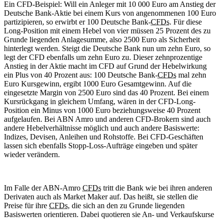
Ein CFD-Beispiel: Will ein Anleger mit 10 000 Euro am Anstieg der
Deutsche Bank-Aktie bei einem Kurs von angenommenen 100 Euro
partizipieren, so erwirbt er 100 Deutsche Bank-
CFDs
. Für diese
Long-Position mit einem Hebel von vier müssen 25 Prozent des zu
Grunde liegenden Anlagesumme, also 2500 Euro als Sicherheit
hinterlegt werden. Steigt die Deutsche Bank nun um zehn Euro, so
legt der CFD ebenfalls um zehn Euro zu. Dieser zehnprozentige
Anstieg in der Aktie macht im CFD auf Grund der Hebelwirkung
ein Plus von 40 Prozent aus: 100 Deutsche Bank-
CFDs
mal zehn
Euro Kursgewinn, ergibt 1000 Euro Gesamtgewinn. Auf die
eingesetzte Margin von 2500 Euro sind das 40 Prozent. Bei einem
Kursrückgang in gleichem Umfang, wären in der CFD-Long-
Position ein Minus von 1000 Euro beziehungsweise 40 Prozent
aufgelaufen. Bei ABN Amro und anderen CFD-Brokern sind auch
andere Hebelverhältnisse möglich und auch andere Basiswerte:
Indizes, Devisen, Anleihen und Rohstoffe. Bei CFD-Geschäften
lassen sich ebenfalls Stopp-Loss-Aufträge eingeben und später
wieder verändern.
Im Falle der ABN-Amro
CFDs
tritt die Bank wie bei ihren anderen
Derivaten auch als Market Maker auf. Das heißt, sie stellen die
Preise für ihre
CFDs
, die sich an den zu Grunde liegenden
Basiswerten orientieren. Dabei quotieren sie An- und Verkaufskurse