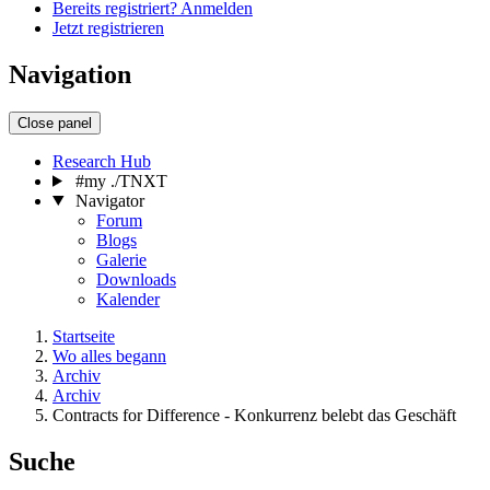
Bereits registriert? Anmelden
Jetzt registrieren
Navigation
Close panel
Research Hub
#my ./TNXT
Navigator
Forum
Blogs
Galerie
Downloads
Kalender
Startseite
Wo alles begann
Archiv
Archiv
Contracts for Difference - Konkurrenz belebt das Geschäft
Suche