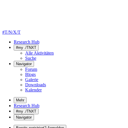
#T/N/X/T
Research Hub
#my ./TNXT
Alle Aktivitäten
Suche
Navigator
Forum
Blogs
Galerie
Downloads
Kalender
Mehr
Research Hub
#my ./TNXT
Navigator
Bereits registriert? Anmelden