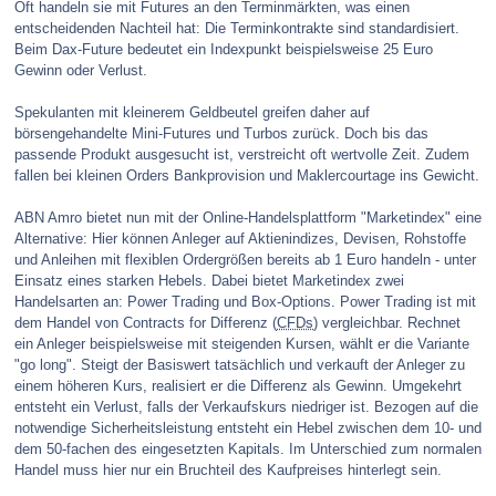
Oft handeln sie mit Futures an den Terminmärkten, was einen
entscheidenden Nachteil hat: Die Terminkontrakte sind standardisiert.
Beim Dax-Future bedeutet ein Indexpunkt beispielsweise 25 Euro
Gewinn oder Verlust.
Spekulanten mit kleinerem Geldbeutel greifen daher auf
börsengehandelte Mini-Futures und Turbos zurück. Doch bis das
passende Produkt ausgesucht ist, verstreicht oft wertvolle Zeit. Zudem
fallen bei kleinen Orders Bankprovision und Maklercourtage ins Gewicht.
ABN Amro bietet nun mit der Online-Handelsplattform "Marketindex" eine
Alternative: Hier können Anleger auf Aktienindizes, Devisen, Rohstoffe
und Anleihen mit flexiblen Ordergrößen bereits ab 1 Euro handeln - unter
Einsatz eines starken Hebels. Dabei bietet Marketindex zwei
Handelsarten an: Power Trading und Box-Options. Power Trading ist mit
dem Handel von Contracts for Differenz (
CFDs
) vergleichbar. Rechnet
ein Anleger beispielsweise mit steigenden Kursen, wählt er die Variante
"go long". Steigt der Basiswert tatsächlich und verkauft der Anleger zu
einem höheren Kurs, realisiert er die Differenz als Gewinn. Umgekehrt
entsteht ein Verlust, falls der Verkaufskurs niedriger ist. Bezogen auf die
notwendige Sicherheitsleistung entsteht ein Hebel zwischen dem 10- und
dem 50-fachen des eingesetzten Kapitals. Im Unterschied zum normalen
Handel muss hier nur ein Bruchteil des Kaufpreises hinterlegt sein.