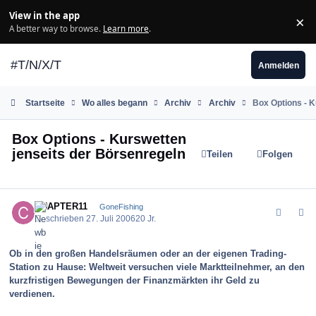
Zum Inhalt springen
View in the app
×
Di
A better way to browse.
Learn more
.
#T/N/X/T
Anmelden
Startseite
Wo alles begann
Archiv
Archiv
Box Options - K
Box Options - Kurswetten
jenseits der Börsenregeln
Teilen
Folgen
comment_1713
Author stats
CHAPTER11
GoneFishing
Geschrieben
27. Juli 2006
20 Jr.
Ob in den großen Handelsräumen oder an der eigenen Trading-
Station zu Hause: Weltweit versuchen viele Marktteilnehmer, an den
kurzfristigen Bewegungen der Finanzmärkten ihr Geld zu
verdienen.