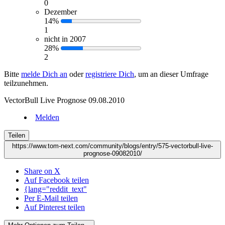
0
Dezember
14%
1
nicht in 2007
28%
2
Bitte
melde Dich an
oder
registriere Dich
, um an dieser Umfrage
teilzunehmen.
VectorBull Live Prognose 09.08.2010
Melden
Teilen
https://www.tom-next.com/community/blogs/entry/575-vectorbull-live-
prognose-09082010/
Share on X
Auf Facebook teilen
{lang="reddit_text"
Per E-Mail teilen
Auf Pinterest teilen