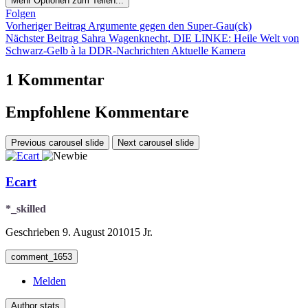
Mehr Optionen zum Teilen...
Folgen
Vorheriger Beitrag
Argumente gegen den Super-Gau(ck)
Nächster Beitrag
Sahra Wagenknecht, DIE LINKE: Heile Welt von
Schwarz-Gelb à la DDR-Nachrichten Aktuelle Kamera
1 Kommentar
Empfohlene Kommentare
Previous carousel slide
Next carousel slide
Ecart
*_skilled
Geschrieben
9. August 2010
15 Jr.
comment_1653
Melden
Author stats