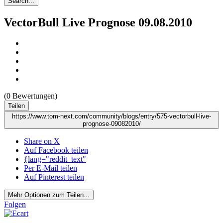
Search...
VectorBull Live Prognose 09.08.2010
(0 Bewertungen)
Teilen
https://www.tom-next.com/community/blogs/entry/575-vectorbull-live-
prognose-09082010/
Share on X
Auf Facebook teilen
{lang="reddit_text"
Per E-Mail teilen
Auf Pinterest teilen
Mehr Optionen zum Teilen...
Folgen