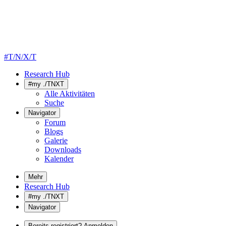
#T/N/X/T
Research Hub
#my ./TNXT
Alle Aktivitäten
Suche
Navigator
Forum
Blogs
Galerie
Downloads
Kalender
Mehr
Research Hub
#my ./TNXT
Navigator
Bereits registriert? Anmelden