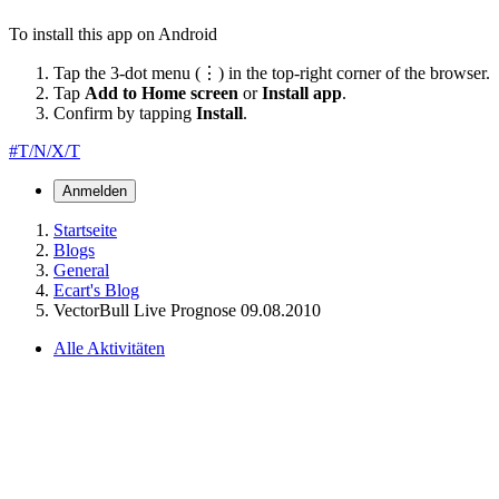
To install this app on Android
Tap the 3-dot menu (⋮) in the top-right corner of the browser.
Tap
Add to Home screen
or
Install app
.
Confirm by tapping
Install
.
#T/N/X/T
Anmelden
Startseite
Blogs
General
Ecart's Blog
VectorBull Live Prognose 09.08.2010
Alle Aktivitäten