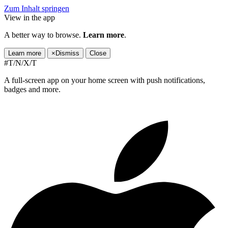
Zum Inhalt springen
View in the app
A better way to browse.
Learn more
.
Learn more
×
Dismiss
Close
#T/N/X/T
A full-screen app on your home screen with push notifications,
badges and more.