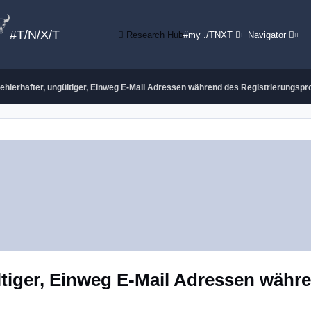
#T/N/X/T
Research Hub
#my ./TNXT
Navigator
ehlerhafter, ungültiger, Einweg E-Mail Adressen während des Registrierungsp
ltiger, Einweg E-Mail Adressen währ