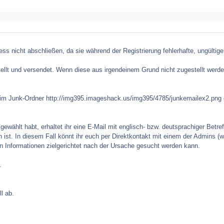
ss nicht abschließen, da sie während der Registrierung fehlerhafte, ungülti
tellt und versendet. Wenn diese aus irgendeinem Grund nicht zugestellt werd
s im Junk-Ordner
http://img395.imageshack.us/img395/4785/junkemailex2.png
wählt habt, erhaltet ihr eine E-Mail mit englisch- bzw. deutsprachiger Betreff
st. In diesem Fall könnt ihr euch per Direktkontakt mit einem der Admins (
n Informationen zielgerichtet nach der Ursache gesucht werden kann.
.
l ab.