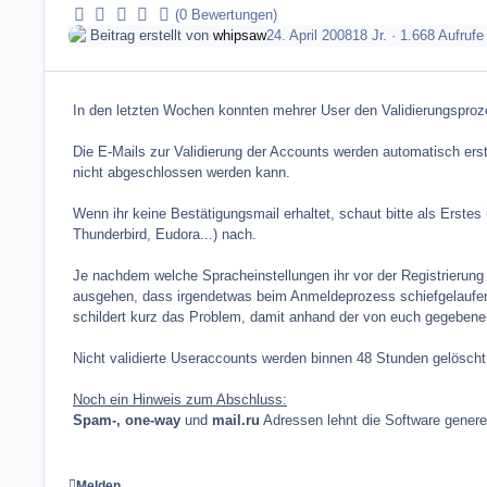
(0 Bewertungen)
Beitrag erstellt von
whipsaw
24. April 2008
18 Jr.
· 1.668 Aufrufe
In den letzten Wochen konnten mehrer User den Validierungsproze
Die E-Mails zur Validierung der Accounts werden automatisch ers
nicht abgeschlossen werden kann.
Wenn ihr keine Bestätigungsmail erhaltet, schaut bitte als Erste
Thunderbird, Eudora...) nach.
Je nachdem welche Spracheinstellungen ihr vor der Registrierung ge
ausgehen, dass irgendetwas beim Anmeldeprozess schiefgelaufen i
schildert kurz das Problem, damit anhand der von euch gegebene
Nicht validierte Useraccounts werden binnen 48 Stunden gelöscht
Noch ein Hinweis zum Abschluss:
Spam-, one-way
und
mail.ru
Adressen lehnt die Software generel
Melden