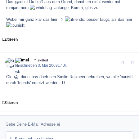
Das machst Du bloß aus dem Grund, damit ich nicht wieder mit
rumjammern
anfange. Komm, gibs zu!
Wobei mir ganz klar das hier =>
besser taugt, als das hier
Zitieren
Krümel
comment_2
Author
*_skilled
Geschrieben
3. Mai 2009
17 Jr.
Ok, ok, dann lass doch nen Smilie-Replacer schreiben, wo alle 'punish'
durch 'friends' ersetzt werden. :D
Zitieren
Kommentar schreiben...