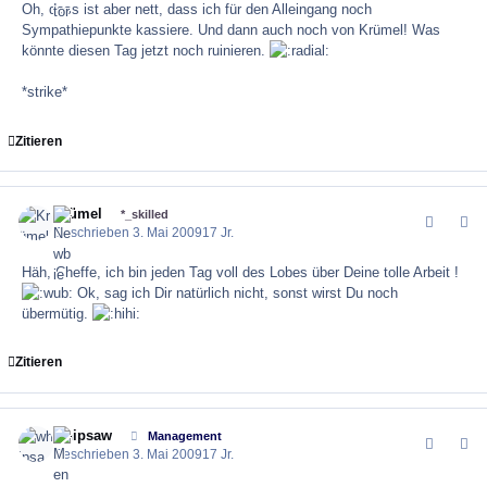
Oh, dass ist aber nett, dass ich für den Alleingang noch
Sympathiepunkte kassiere. Und dann auch noch von Krümel! Was
könnte diesen Tag jetzt noch ruinieren.
*strike*
Zitieren
Krümel
comment_2
Author
*_skilled
Geschrieben
3. Mai 2009
17 Jr.
Häh, Cheffe, ich bin jeden Tag voll des Lobes über Deine tolle Arbeit !
Ok, sag ich Dir natürlich nicht, sonst wirst Du noch
übermütig.
Zitieren
whipsaw
comment_2
Author
Management
Geschrieben
3. Mai 2009
17 Jr.