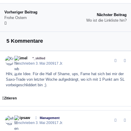
Vorheriger Beitrag
Nächster Beitrag
Frohe Ostern
Wo ist die Linkliste hin?
5 Kommentare
Krümel
comment_2
Author
*_skilled
Geschrieben
3. Mai 2009
17 Jr.
Hihi, gute Idee. Für die Hall of Shame, ups, Fame hat sich bei mir der
Saxo-Trade von letzter Woche aufgedrängt, wo ich mit 1 Punkt am SL
vorbeigeschliddert bin ;).
Zitieren
whipsaw
comment_2
Author
Management
Geschrieben
3. Mai 2009
17 Jr.