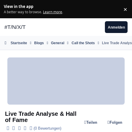
Zum Inhalt springen
View in the app
×
Di
A better way to browse.
Learn more
.
#T/N/X/T
Anmelden
Startseite
Blogs
General
Call the Shots
Live Trade Analys
Live Trade Analyse & Hall
of Fame
Teilen
Folgen
(0 Bewertungen)