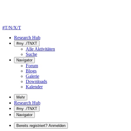
#T/N/X/T
Research Hub
#my ./TNXT
Alle Aktivitäten
Suche
Navigator
Forum
Blogs
Galerie
Downloads
Kalender
Mehr
Research Hub
#my ./TNXT
Navigator
Bereits registriert? Anmelden