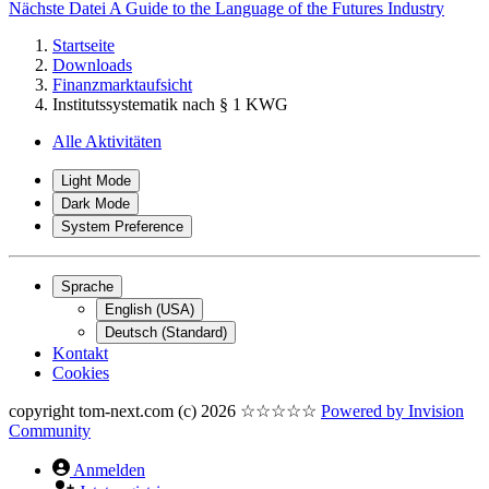
Nächste Datei
A Guide to the Language of the Futures Industry
Startseite
Downloads
Finanzmarktaufsicht
Institutssystematik nach § 1 KWG
Alle Aktivitäten
Light Mode
Dark Mode
System Preference
Sprache
English (USA)
Deutsch (Standard)
Kontakt
Cookies
copyright tom-next.com (c) 2026 ☆☆☆☆☆
Powered by
Invision
Community
Anmelden