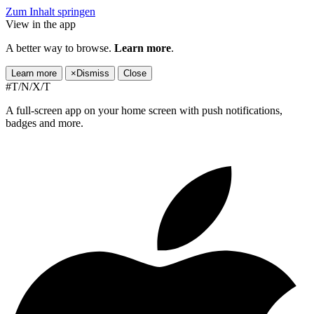
Zum Inhalt springen
View in the app
A better way to browse.
Learn more
.
Learn more
×
Dismiss
Close
#T/N/X/T
A full-screen app on your home screen with push notifications,
badges and more.