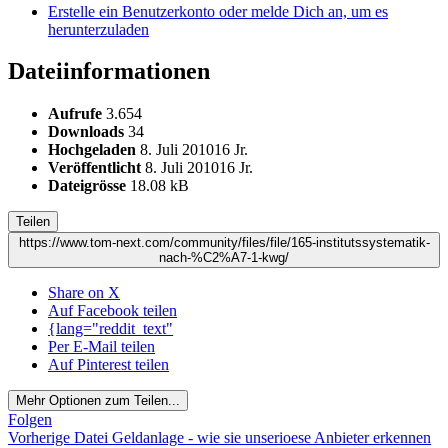
Erstelle ein Benutzerkonto oder melde Dich an, um es
herunterzuladen
Dateiinformationen
Aufrufe
3.654
Downloads
34
Hochgeladen
8. Juli 2010
16 Jr.
Veröffentlicht
8. Juli 2010
16 Jr.
Dateigrösse
18.08 kB
Teilen
https://www.tom-next.com/community/files/file/165-institutssystematik-
nach-%C2%A7-1-kwg/
Share on X
Auf Facebook teilen
{lang="reddit_text"
Per E-Mail teilen
Auf Pinterest teilen
Mehr Optionen zum Teilen...
Folgen
Vorherige Datei
Geldanlage - wie sie unserioese Anbieter erkennen