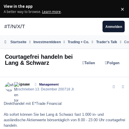
Zum Inhalt springen
View in the app
×
Di
A better way to browse.
Learn more
.
#T/N/X/T
Anmelden
Startseite
Investmentideen
Trading + Co.
Trader's Talk
Co
Courtagefrei handeln bei
Lang & Schwarz
Teilen
Folgen
comment_17323
Author stats
whipsaw
Management
Geschrieben
13. Dezember 2007
18 Jr.
Direkthandel mit E*Trade Financial
Ab sofort können Sie bei Lang & Schwarz fast 1.000 in- und
ausländische Aktienwerte börsentäglich von 8.00 - 23.00 Uhr courtagefrei
handeln.