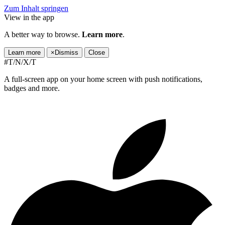
Zum Inhalt springen
View in the app
A better way to browse.
Learn more
.
Learn more
×
Dismiss
Close
#T/N/X/T
A full-screen app on your home screen with push notifications,
badges and more.