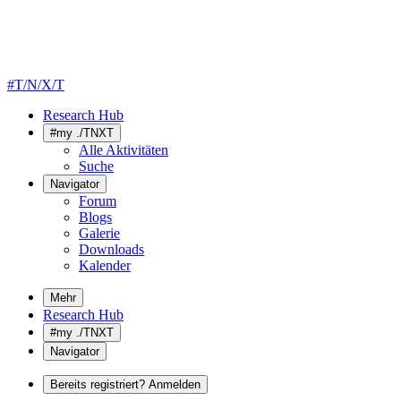
#T/N/X/T
Research Hub
#my ./TNXT
Alle Aktivitäten
Suche
Navigator
Forum
Blogs
Galerie
Downloads
Kalender
Mehr
Research Hub
#my ./TNXT
Navigator
Bereits registriert? Anmelden