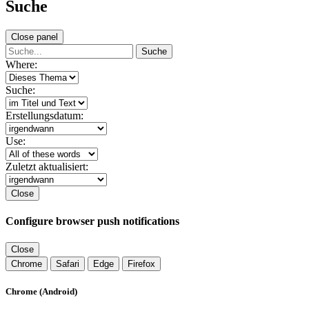
Suche
Close panel
Suche
Where:
Suche:
Erstellungsdatum:
Use:
Zuletzt aktualisiert:
Close
Configure browser push notifications
Close
Chrome
Safari
Edge
Firefox
Chrome (Android)