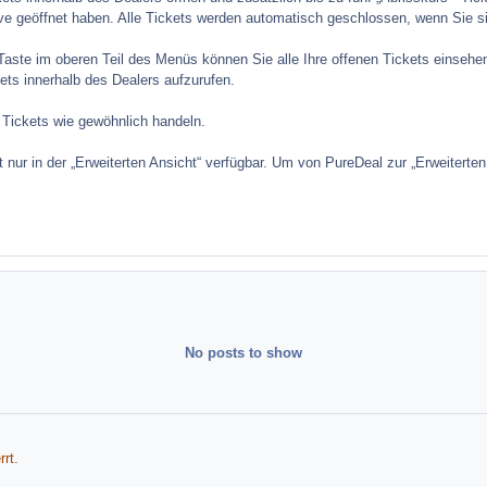
live geöffnet haben. Alle Tickets werden automatisch geschlossen, wenn Sie s
Taste im oberen Teil des Menüs können Sie alle Ihre offenen Tickets einsehen.
kets innerhalb des Dealers aufzurufen.
 Tickets wie gewöhnlich handeln.
t nur in der „Erweiterten Ansicht“ verfügbar. Um von PureDeal zur „Erweitert
.
No posts to show
rt.