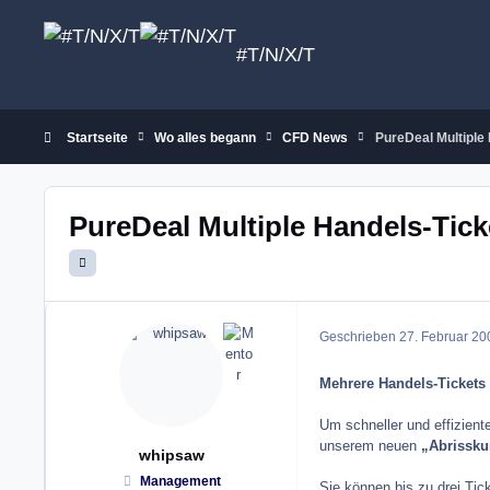
Zum Inhalt springen
#T/N/X/T
Startseite
Wo alles begann
CFD News
PureDeal Multiple
PureDeal Multiple Handels-Tick
Geschrieben
27. Februar 20
Mehrere Handels-Tickets
Um schneller und effizient
unserem neuen
„Abrissku
whipsaw
Management
Sie können bis zu drei Tic