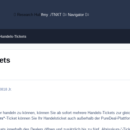
Research Hub
#my ./TNXT
Navigator
 Handels-Tickets
ets
08
18 Jr.
er handeln zu können, können Sie ab sofort mehrere Handels-Tickets zur gleic
rs“
-Ticket können Sie Ihr Handelsticket auch außerhalb der PureDeal-Plattfo
kets innerhalb des Dealers öffnen und zusätzlich bis zu fünf „Abrisskurs-“-T