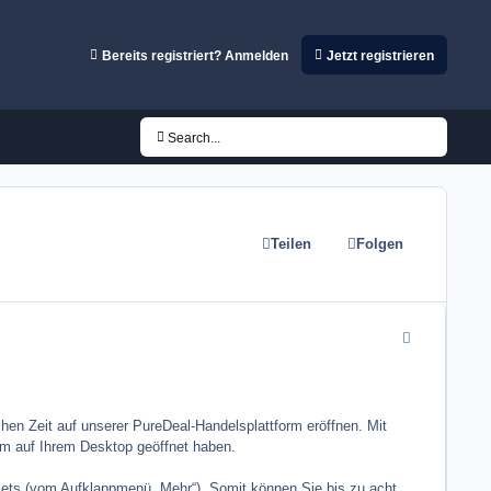
Bereits registriert? Anmelden
Jetzt registrieren
Search...
Teilen
Folgen
comment_2181
hen Zeit auf unserer PureDeal-Handelsplattform eröffnen. Mit
rm auf Ihrem Desktop geöffnet haben.
ickets (vom Aufklappmenü „Mehr“). Somit können Sie bis zu acht