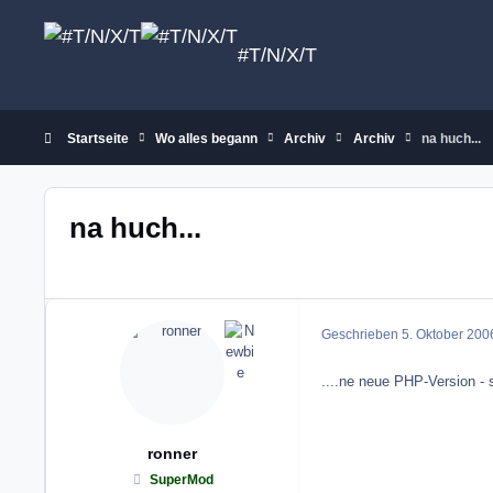
Zum Inhalt springen
#T/N/X/T
Startseite
Wo alles begann
Archiv
Archiv
na huch...
na huch...
Geschrieben
5. Oktober 200
....ne neue PHP-Version - s
ronner
SuperMod