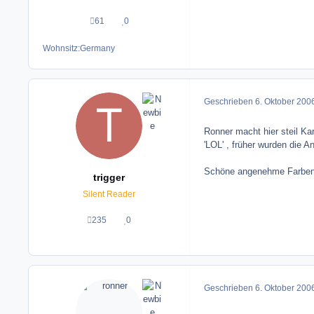
61
0
Beiträge
Reputation
Wohnsitz:
Germany
Geschrieben
6. Oktober 200
Ronner macht hier steil Karr
'LOL' , früher wurden die
Schöne angenehme Farben 
trigger
Silent Reader
235
0
Beiträge
Reputation
Geschrieben
6. Oktober 200