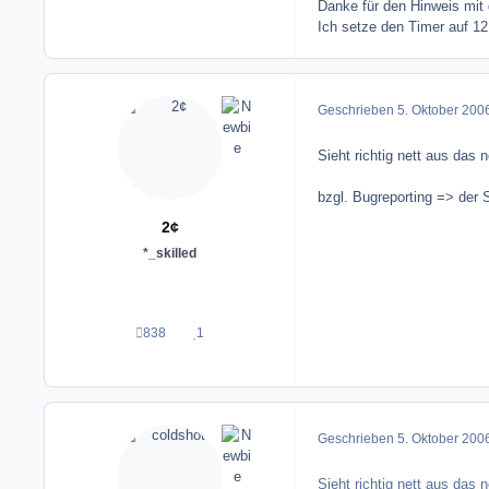
Danke für den Hinweis mit 
Ich setze den Timer auf 1
Geschrieben
5. Oktober 200
Sieht richtig nett aus das 
bzgl. Bugreporting => der S
2¢
*_skilled
838
1
Beiträge
Reputation
Geschrieben
5. Oktober 200
Sieht richtig nett aus das 