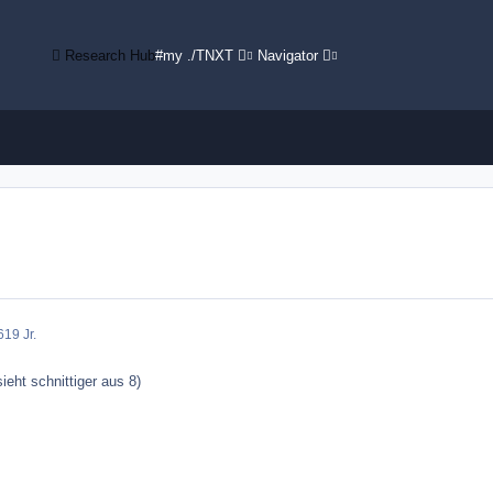
Research Hub
#my ./TNXT
Navigator
6
19 Jr.
ieht schnittiger aus 8)