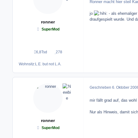
Ronner macht hier steil Karr
jo
- als ehemaliger
draufgespielt wurde. Und d
ronner
SuperMod
6,8Tsd
278
Beiträge
Reputation
Wohnsitz:
L.E. but not L.A.
Geschrieben
6. Oktober 200
mir fällt grad auf, das woh
Nur als Hinweis, damit sic
ronner
SuperMod