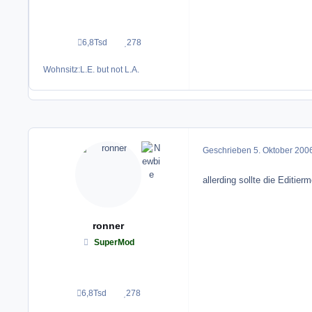
6,8Tsd
278
Beiträge
Reputation
Wohnsitz:
L.E. but not L.A.
Geschrieben
5. Oktober 200
allerding sollte die Editi
ronner
SuperMod
6,8Tsd
278
Beiträge
Reputation