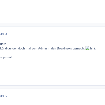
6
19 Jr.
iere -
 Ankündigungen doch mal vom Admin in den Boardnews gemacht
- prima!
6
19 Jr.