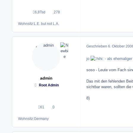
6,8Tsd
278
Beiträge
Reputation
Wohnsitz:
L.E. but not L.A.
Geschrieben
6. Oktober 200
jo
- als ehemalige
soso - Leute vom Fach sin
admin
Das mit den fehlenden Beit
Root Admin
sichtbar waren, sollten die
8)
61
0
Beiträge
Reputation
Wohnsitz:
Germany