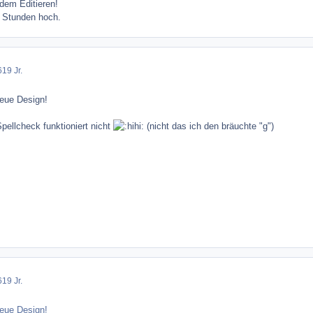
dem Editieren!
2 Stunden hoch.
6
19 Jr.
neue Design!
pellcheck funktioniert nicht
(nicht das ich den bräuchte "g")
6
19 Jr.
neue Design!