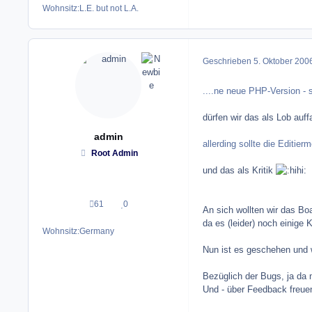
Wohnsitz:
L.E. but not L.A.
Geschrieben
5. Oktober 200
....ne neue PHP-Version - s
dürfen wir das als Lob auf
admin
allerding sollte die Editi
Root Admin
und das als Kritik
61
0
Beiträge
Reputation
An sich wollten wir das Bo
da es (leider) noch einige 
Wohnsitz:
Germany
Nun ist es geschehen und 
Bezüglich der Bugs, ja da
Und - über Feedback freuen