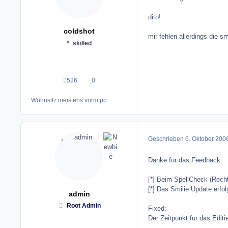
dito!
coldshot
mir fehlen allerdings die s
*_skilled
526
0
Beiträge
Reputation
Wohnsitz:
meistens vorm pc
Geschrieben
6. Oktober 200
Danke für das Feedback
[*] Beim SpellCheck (Recht
[*] Das Smilie Update erf
admin
Root Admin
Fixed:
Der Zeitpunkt für das Edit