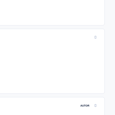
comment_3053
comment_3054
AUTOR