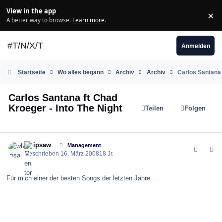
Zum Inhalt springen
View in the app
×
Di
A better way to browse.
Learn more
.
#T/N/X/T
Anmelden
Startseite
Wo alles begann
Archiv
Archiv
Carlos Santana 
Carlos Santana ft Chad
Kroeger - Into The Night
Teilen
Folgen
comment_23495
Author stats
whipsaw
Management
Geschrieben
16. März 2008
18 Jr.
Für mich einer der besten Songs der letzten Jahre...