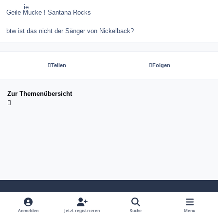
Geile Mucke ! Santana Rocks
btw ist das nicht der Sänger von Nickelback?
Teilen
Folgen
Zur Themenübersicht
Light Mode
Dark Mode
System Preference
Anmelden
Jetzt registrieren
Suche
Menu