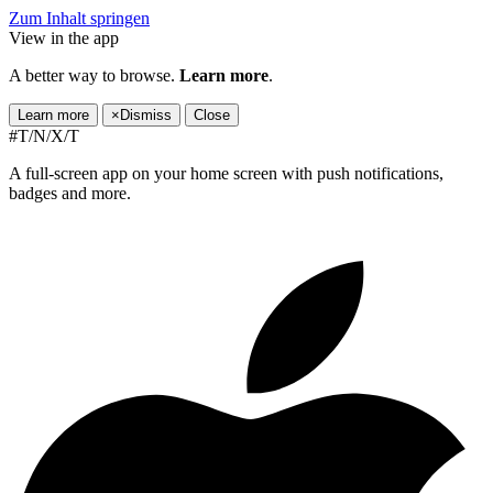
Zum Inhalt springen
View in the app
A better way to browse.
Learn more
.
Learn more
×
Dismiss
Close
#T/N/X/T
A full-screen app on your home screen with push notifications,
badges and more.