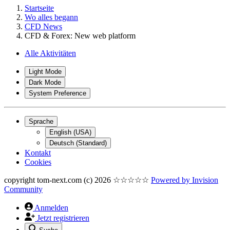
Startseite
Wo alles begann
CFD News
CFD & Forex: New web platform
Alle Aktivitäten
Light Mode
Dark Mode
System Preference
Sprache
English (USA)
Deutsch (Standard)
Kontakt
Cookies
copyright tom-next.com (c) 2026 ☆☆☆☆☆
Powered by
Invision
Community
Anmelden
Jetzt registrieren