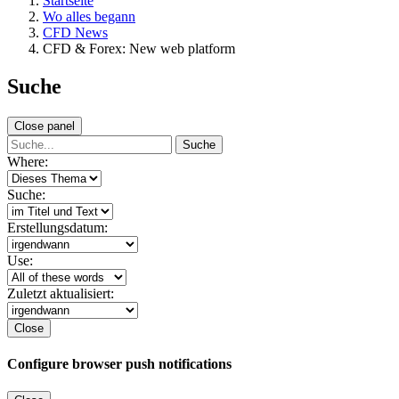
Startseite
Wo alles begann
CFD News
CFD & Forex: New web platform
Suche
Close panel
Suche
Where:
Suche:
Erstellungsdatum:
Use:
Zuletzt aktualisiert:
Close
Configure browser push notifications