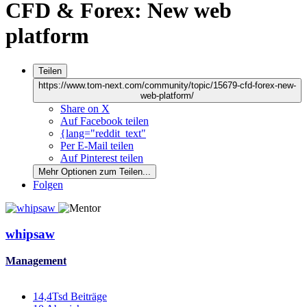
CFD & Forex: New web
platform
Teilen
https://www.tom-next.com/community/topic/15679-cfd-forex-new-
web-platform/
Share on X
Auf Facebook teilen
{lang="reddit_text"
Per E-Mail teilen
Auf Pinterest teilen
Mehr Optionen zum Teilen...
Folgen
whipsaw
Management
14,4Tsd
Beiträge