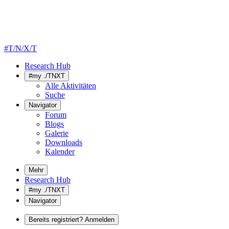
#T/N/X/T
Research Hub
#my ./TNXT
Alle Aktivitäten
Suche
Navigator
Forum
Blogs
Galerie
Downloads
Kalender
Mehr
Research Hub
#my ./TNXT
Navigator
Bereits registriert? Anmelden