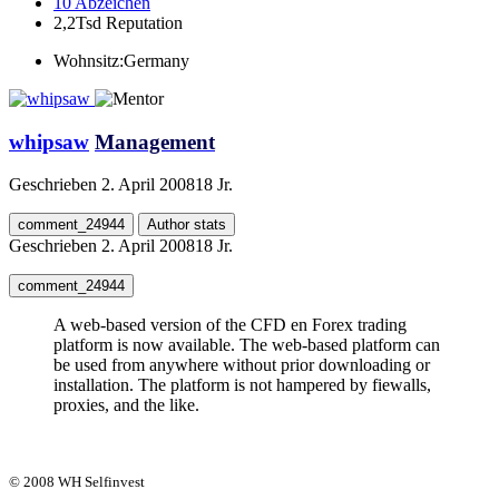
10
Abzeichen
2,2Tsd
Reputation
Wohnsitz:
Germany
whipsaw
Management
Geschrieben
2. April 2008
18 Jr.
comment_24944
Author stats
Geschrieben
2. April 2008
18 Jr.
comment_24944
A web-based version of the CFD en Forex trading
platform is now available. The web-based platform can
be used from anywhere without prior downloading or
installation. The platform is not hampered by fiewalls,
proxies, and the like.
© 2008 WH Selfinvest