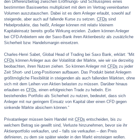
den Differenzbetrag zwischen Eröffnungs- und Schlusspreis eines
bestimmten Basiswertes multipliziert mit dem im Vertrag vereinbarten
Volumen auszutauschen. Dabei ist es dem Anleger erlaubt, sowohl auf
steigende, aber auch auf fallende Kurse zu setzen.
CFDs
sind
Hebelprodukte, das heißt, Anleger können mit relativ kleinem
Kapitaleinsatz bereits große Wirkung erzielen. Zudem können Anleger
bei CFD-Anbietern wie der Saxo-Bank ihren Aktienbesitz als zusätzliche
Sicherheit bzw. Handelsmargin einsetzen.
Charles-Henri Sabet, Global Head of Trading bei Saxo Bank, erklärt: “Mit
CFDs
können Anleger aus der Volatilität der Märkte, wie wir sie derzeitig
beobachten, ihren Nutzen ziehen. So können Anleger mit
CFDs
zu jeder
Zeit Short- und Long-Positionen aufbauen. Das Produkt bietet Anlegern
größtmögliche Flexibilität in steigenden als auch fallenden Märkten, ohne
sich mit dem Leihen von Aktien belasten zu müssen. Darüber hinaus
erlauben es
CFDs
, einen erfolgreichen Trade zu hebeln. Ein
bestehendes Portfolio als Sicherheit zu nutzen, bedeutet, dass sich
Anleger mit nur geringem Einsatz von Kapital über einen CFD gegen
sinkende Märkte absichern können.“
Privatanleger müssen beim Handel mit
CFDs
entscheiden, bis zu
welchem Betrag sie gewillt sind, Verluste hinzunehmen, bevor sie ihr
Aktienportfolio verkaufen, und – falls sie verkaufen – den Preis
definieren, zu dem sie später wieder in den Markt einsteigen wollen.