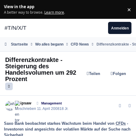
Zum Inhalt springen
View in the app
×
Di
A better way to browse.
Learn more
.
#T/N/X/T
Anmelden
Startseite
Wo alles begann
CFD News
Differenzkontrakte - 
Differenzkontrakte -
Steigerung des
Handelsvolumen um 292
Teilen
Folgen
Prozent
comment_25655
Author stats
whipsaw
Management
Geschrieben
11. April 2008
18 Jr.
Saxo Bank beobachtet starkes Wachstum beim Handel von
CFDs
-
Investoren sind angesichts der volatilen Märkte auf der Suche nach
Sicherheit