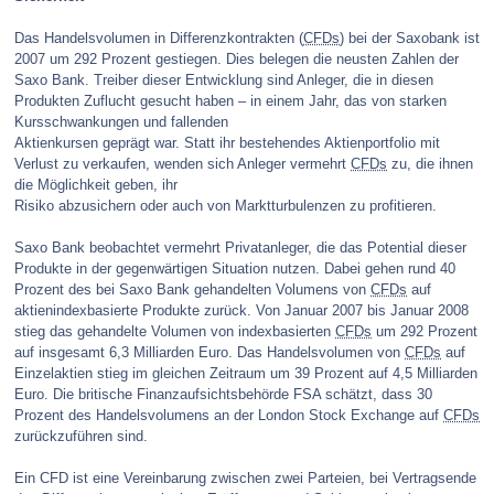
Das Handelsvolumen in Differenzkontrakten (
CFDs
) bei der Saxobank ist
2007 um 292 Prozent gestiegen. Dies belegen die neusten Zahlen der
Saxo Bank. Treiber dieser Entwicklung sind Anleger, die in diesen
Produkten Zuflucht gesucht haben – in einem Jahr, das von starken
Kursschwankungen und fallenden
Aktienkursen geprägt war. Statt ihr bestehendes Aktienportfolio mit
Verlust zu verkaufen, wenden sich Anleger vermehrt
CFDs
zu, die ihnen
die Möglichkeit geben, ihr
Risiko abzusichern oder auch von Marktturbulenzen zu profitieren.
Saxo Bank beobachtet vermehrt Privatanleger, die das Potential dieser
Produkte in der gegenwärtigen Situation nutzen. Dabei gehen rund 40
Prozent des bei Saxo Bank gehandelten Volumens von
CFDs
auf
aktienindexbasierte Produkte zurück. Von Januar 2007 bis Januar 2008
stieg das gehandelte Volumen von indexbasierten
CFDs
um 292 Prozent
auf insgesamt 6,3 Milliarden Euro. Das Handelsvolumen von
CFDs
auf
Einzelaktien stieg im gleichen Zeitraum um 39 Prozent auf 4,5 Milliarden
Euro. Die britische Finanzaufsichtsbehörde FSA schätzt, dass 30
Prozent des Handelsvolumens an der London Stock Exchange auf
CFDs
zurückzuführen sind.
Ein CFD ist eine Vereinbarung zwischen zwei Parteien, bei Vertragsende