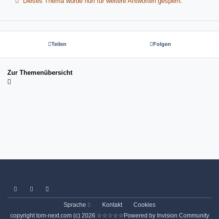
Dieses Thema wurde nun für weitere Antworten gesperrt.
Teilen
Folgen
Zur Themenübersicht
Light Mode
Dark Mode
System Preference
Sprache
Kontakt
Cookies
copyright tom-next.com (c) 2026 ☆☆☆☆☆
Powered by
Invision Community