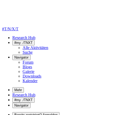
#T/N/X/T
Research Hub
#my ./TNXT
Alle Aktivitäten
Suche
Navigator
Forum
Blogs
Galerie
Downloads
Kalender
Mehr
Research Hub
#my ./TNXT
Navigator
Bereits registriert? Anmelden