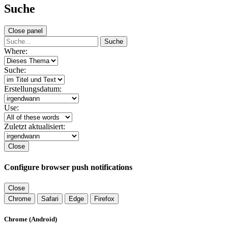
Suche
Close panel
Suche
Where:
Suche:
Erstellungsdatum:
Use:
Zuletzt aktualisiert:
Close
Configure browser push notifications
Close
Chrome
Safari
Edge
Firefox
Chrome (Android)