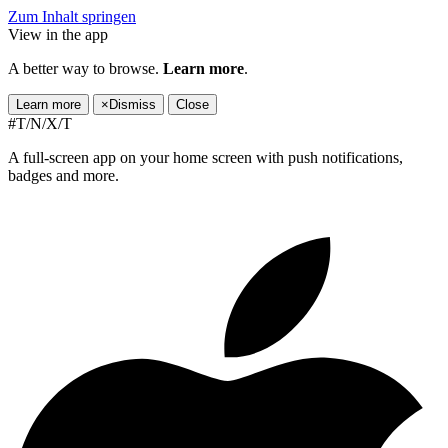
Zum Inhalt springen
View in the app
A better way to browse.
Learn more
.
Learn more
×
Dismiss
Close
#T/N/X/T
A full-screen app on your home screen with push notifications,
badges and more.