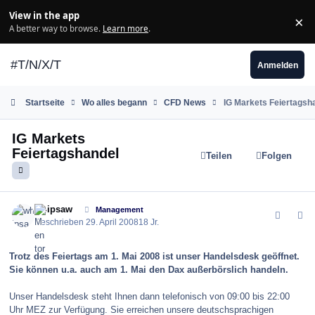
Zum Inhalt springen
View in the app
×
Di
A better way to browse.
Learn more
.
#T/N/X/T
Anmelden
Startseite
Wo alles begann
CFD News
IG Markets Feiertagsh
IG Markets
Feiertagshandel
Teilen
Folgen
comment_27006
Author stats
whipsaw
Management
Geschrieben
29. April 2008
18 Jr.
Trotz des Feiertags am 1. Mai 2008 ist unser Handelsdesk geöffnet.
Sie können u.a. auch am 1. Mai den Dax außerbörslich handeln.
Unser Handelsdesk steht Ihnen dann telefonisch von 09:00 bis 22:00
Uhr MEZ zur Verfügung. Sie erreichen unsere deutschsprachigen